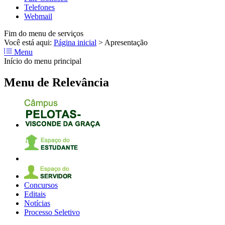
Telefones
Webmail
Fim do menu de serviços
Você está aqui:
Página inicial
>
Apresentação
Menu
Início do menu principal
Menu de Relevância
Concursos
Editais
Notícias
Processo Seletivo