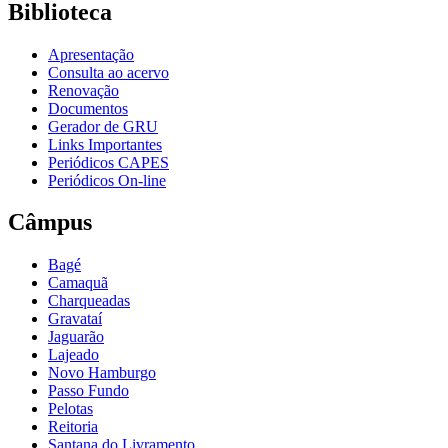
Biblioteca
Apresentação
Consulta ao acervo
Renovação
Documentos
Gerador de GRU
Links Importantes
Periódicos CAPES
Periódicos On-line
Câmpus
Bagé
Camaquã
Charqueadas
Gravataí
Jaguarão
Lajeado
Novo Hamburgo
Passo Fundo
Pelotas
Reitoria
Santana do Livramento