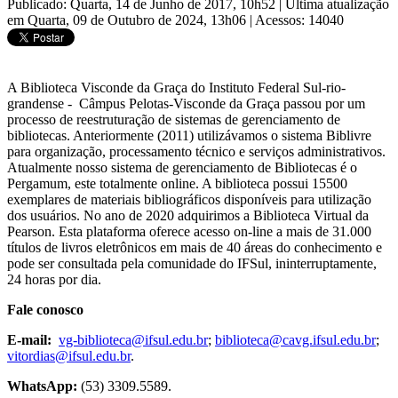
Publicado: Quarta, 14 de Junho de 2017, 10h52
|
Última atualização
em Quarta, 09 de Outubro de 2024, 13h06
|
Acessos: 14040
A Biblioteca Visconde da Graça do Instituto Federal Sul-rio-
grandense - Câmpus Pelotas-Visconde da Graça passou por um
processo de reestruturação de sistemas de gerenciamento de
bibliotecas. Anteriormente (2011) utilizávamos o sistema Biblivre
para organização, processamento técnico e serviços administrativos.
Atualmente nosso sistema de gerenciamento de Bibliotecas é o
Pergamum, este totalmente online. A biblioteca possui 15500
exemplares de materiais bibliográficos disponíveis para utilização
dos usuários. No ano de 2020 adquirimos a Biblioteca Virtual da
Pearson. Esta plataforma oferece acesso on-line a mais de 31.000
títulos de livros eletrônicos em mais de 40 áreas do conhecimento e
pode ser consultada pela comunidade do IFSul, ininterruptamente,
24 horas por dia.
Fale conosco
E-mail:
vg-biblioteca@ifsul.edu.br
;
biblioteca@cavg.ifsul.edu.br
;
vitordias@ifsul.edu.br
.
WhatsApp:
(53) 3309.5589.