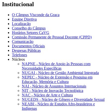
Institucional
O Câmpus Visconde da Graça
Equipe Diretiva
Localização
Conselho do Câmpus
Horários Setores CaVG
Comissão Permanente de Pessoal Docente (CPPD)
Comunicação
Documentos Oficiais
Despesas Públicas
Telefones
Núcleos
NAPNE - Núcleo de Apoio às Pessoas com
Necessidades Específicas
NUGAI - Núcleo de Gestão Ambiental Integrada
NEPEC - Núcleo de Extensão e Pesquisa em
Educação, Memória e Cultura
NAI - Núcleo de Assuntos Internacionais
NIT - Núcleo de Inovação Tecnológica
NAC - Núcleo de Arte e Cultura
NUGEDS - Núcleo de Gênero e Diversidade Sexual
NEABI - Núcleo de Estudos Afro-brasileiros e
Indígenas