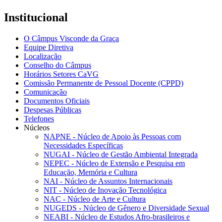
Institucional
O Câmpus Visconde da Graça
Equipe Diretiva
Localização
Conselho do Câmpus
Horários Setores CaVG
Comissão Permanente de Pessoal Docente (CPPD)
Comunicação
Documentos Oficiais
Despesas Públicas
Telefones
Núcleos
NAPNE - Núcleo de Apoio às Pessoas com
Necessidades Específicas
NUGAI - Núcleo de Gestão Ambiental Integrada
NEPEC - Núcleo de Extensão e Pesquisa em
Educação, Memória e Cultura
NAI - Núcleo de Assuntos Internacionais
NIT - Núcleo de Inovação Tecnológica
NAC - Núcleo de Arte e Cultura
NUGEDS - Núcleo de Gênero e Diversidade Sexual
NEABI - Núcleo de Estudos Afro-brasileiros e