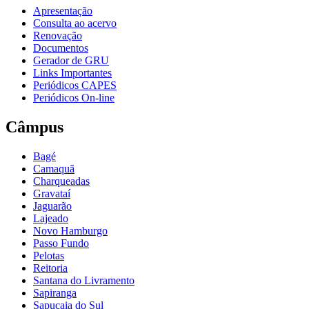
Apresentação
Consulta ao acervo
Renovação
Documentos
Gerador de GRU
Links Importantes
Periódicos CAPES
Periódicos On-line
Câmpus
Bagé
Camaquã
Charqueadas
Gravataí
Jaguarão
Lajeado
Novo Hamburgo
Passo Fundo
Pelotas
Reitoria
Santana do Livramento
Sapiranga
Sapucaia do Sul