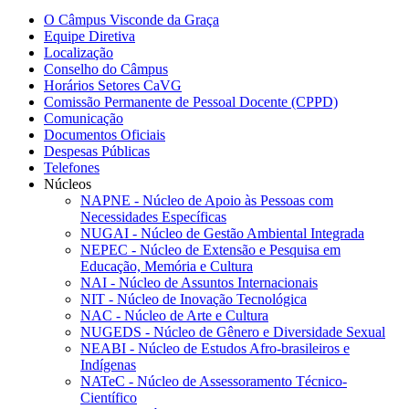
O Câmpus Visconde da Graça
Equipe Diretiva
Localização
Conselho do Câmpus
Horários Setores CaVG
Comissão Permanente de Pessoal Docente (CPPD)
Comunicação
Documentos Oficiais
Despesas Públicas
Telefones
Núcleos
NAPNE - Núcleo de Apoio às Pessoas com
Necessidades Específicas
NUGAI - Núcleo de Gestão Ambiental Integrada
NEPEC - Núcleo de Extensão e Pesquisa em
Educação, Memória e Cultura
NAI - Núcleo de Assuntos Internacionais
NIT - Núcleo de Inovação Tecnológica
NAC - Núcleo de Arte e Cultura
NUGEDS - Núcleo de Gênero e Diversidade Sexual
NEABI - Núcleo de Estudos Afro-brasileiros e
Indígenas
NATeC - Núcleo de Assessoramento Técnico-
Científico