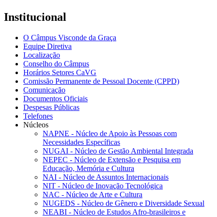
Institucional
O Câmpus Visconde da Graça
Equipe Diretiva
Localização
Conselho do Câmpus
Horários Setores CaVG
Comissão Permanente de Pessoal Docente (CPPD)
Comunicação
Documentos Oficiais
Despesas Públicas
Telefones
Núcleos
NAPNE - Núcleo de Apoio às Pessoas com
Necessidades Específicas
NUGAI - Núcleo de Gestão Ambiental Integrada
NEPEC - Núcleo de Extensão e Pesquisa em
Educação, Memória e Cultura
NAI - Núcleo de Assuntos Internacionais
NIT - Núcleo de Inovação Tecnológica
NAC - Núcleo de Arte e Cultura
NUGEDS - Núcleo de Gênero e Diversidade Sexual
NEABI - Núcleo de Estudos Afro-brasileiros e