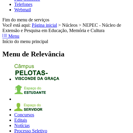
Telefones
Webmail
Fim do menu de serviços
Você está aqui:
Página inicial
>
Núcleos
>
NEPEC - Núcleo de
Extensão e Pesquisa em Educação, Memória e Cultura
Menu
Início do menu principal
Menu de Relevância
Concursos
Editais
Notícias
Processo Seletivo