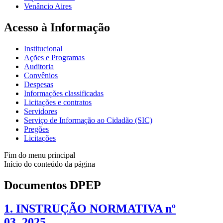
Venâncio Aires
Acesso à Informação
Institucional
Ações e Programas
Auditoria
Convênios
Despesas
Informações classificadas
Licitações e contratos
Servidores
Serviço de Informação ao Cidadão (SIC)
Pregões
Licitações
Fim do menu principal
Início do conteúdo da página
Documentos DPEP
1. INSTRUÇÃO NORMATIVA nº
03_2025