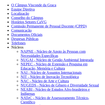
O Câmpus Visconde da Graça
Equipe Diretiva
Localização
Conselho do Câmpus
Horários Setores CaVG
Comissão Permanente de Pessoal Docente (CPPD)
Comunicação
Documentos Oficiais
Despesas Públicas
Telefones
Núcleos
NAPNE - Núcleo de Apoio às Pessoas com
Necessidades Específicas
NUGAI - Núcleo de Gestão Ambiental Integrada
NEPEC - Núcleo de Extensão e Pesquisa em
Educação, Memória e Cultura
NAI - Núcleo de Assuntos Internacionais
NIT - Núcleo de Inovação Tecnológica
NAC - Núcleo de Arte e Cultura
NUGEDS - Núcleo de Gênero e Diversidade Sexual
NEABI - Núcleo de Estudos Afro-brasileiros e
Indígenas
NATeC - Núcleo de Assessoramento Técnico-
Científico