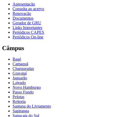
Apresentação
Consulta ao acervo
Renovação
Documentos
Gerador de GRU
Links Importantes
Periódicos CAPES
Periódicos On-line
Câmpus
Bagé
Camaquã
Charqueadas
Gravataí
Jaguarão
Lajeado
Novo Hamburgo
Passo Fundo
Pelotas
Reitoria
Santana do Livramento
Sapiranga
Sapucaia do Sul