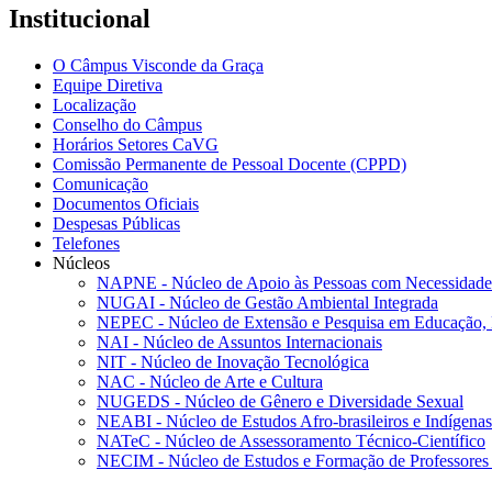
Institucional
O Câmpus Visconde da Graça
Equipe Diretiva
Localização
Conselho do Câmpus
Horários Setores CaVG
Comissão Permanente de Pessoal Docente (CPPD)
Comunicação
Documentos Oficiais
Despesas Públicas
Telefones
Núcleos
NAPNE - Núcleo de Apoio às Pessoas com Necessidades
NUGAI - Núcleo de Gestão Ambiental Integrada
NEPEC - Núcleo de Extensão e Pesquisa em Educação, 
NAI - Núcleo de Assuntos Internacionais
NIT - Núcleo de Inovação Tecnológica
NAC - Núcleo de Arte e Cultura
NUGEDS - Núcleo de Gênero e Diversidade Sexual
NEABI - Núcleo de Estudos Afro-brasileiros e Indígenas
NATeC - Núcleo de Assessoramento Técnico-Científico
NECIM - Núcleo de Estudos e Formação de Professores 