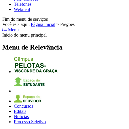
Telefones
Webmail
Fim do menu de serviços
Você está aqui:
Página inicial
>
Pregões
Menu
Início do menu principal
Menu de Relevância
Concursos
Editais
Notícias
Processo Seletivo