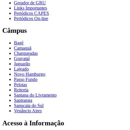
Gerador de GRU
Links Importantes
Periódicos CAPES
Periódicos On-line
Câmpus
Bagé
Camaquã
Charqueadas
Gravataí
Jaguarão
Lajeado
Novo Hamburgo
Passo Fundo
Pelotas
Reitoria
Santana do Livramento
Sapiranga
Sapucaia do Sul
Venâncio Aires
Acesso à Informação