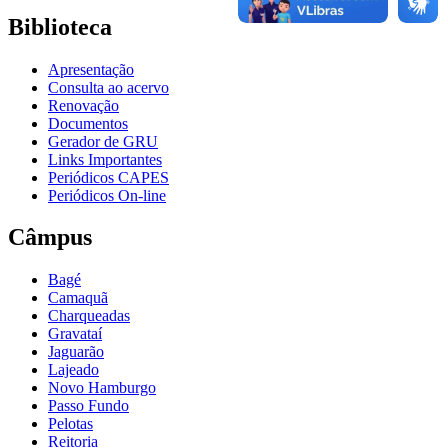
Biblioteca
Apresentação
Consulta ao acervo
Renovação
Documentos
Gerador de GRU
Links Importantes
Periódicos CAPES
Periódicos On-line
Câmpus
Bagé
Camaquã
Charqueadas
Gravataí
Jaguarão
Lajeado
Novo Hamburgo
Passo Fundo
Pelotas
Reitoria