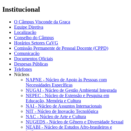
Institucional
O Câmpus Visconde da Graça
Equipe Diretiva
Localização
Conselho do Câmpus
Horários Setores CaVG
Comissão Permanente de Pessoal Docente (CPPD)
Comunicação
Documentos Oficiais
Despesas Públicas
Telefones
Núcleos
NAPNE - Núcleo de Apoio às Pessoas com
Necessidades Específicas
NUGAI - Núcleo de Gestão Ambiental Integrada
NEPEC - Núcleo de Extensão e Pesquisa em
Educação, Memória e Cultura
NAI - Núcleo de Assuntos Internacionais
NIT - Núcleo de Inovação Tecnológica
NAC - Núcleo de Arte e Cultura
NUGEDS - Núcleo de Gênero e Diversidade Sexual
NEABI - Núcleo de Estudos Afro-brasileiros e