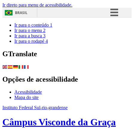
Ir direto para menu de acessibilidade.
BRASIL
Simplifique!
Ir para o conteúdo
1
Ir para o menu
2
Comunica BR
Ir para a busca
3
Ir para o rodapé
4
Participe
Acesso à informação
GTranslate
Legislação
Canais
Opções de acessibilidade
Acessibilidade
Mapa do site
Instituto Federal Sul-rio-grandense
Câmpus Visconde da Graça