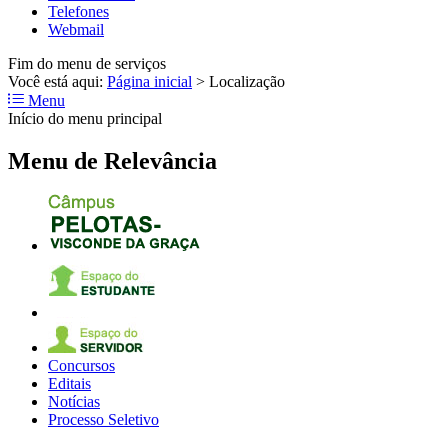
Telefones
Webmail
Fim do menu de serviços
Você está aqui:
Página inicial
>
Localização
Menu
Início do menu principal
Menu de Relevância
Concursos
Editais
Notícias
Processo Seletivo