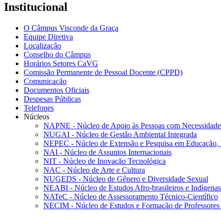
Institucional
O Câmpus Visconde da Graça
Equipe Diretiva
Localização
Conselho do Câmpus
Horários Setores CaVG
Comissão Permanente de Pessoal Docente (CPPD)
Comunicação
Documentos Oficiais
Despesas Públicas
Telefones
Núcleos
NAPNE - Núcleo de Apoio às Pessoas com Necessidades
NUGAI - Núcleo de Gestão Ambiental Integrada
NEPEC - Núcleo de Extensão e Pesquisa em Educação, 
NAI - Núcleo de Assuntos Internacionais
NIT - Núcleo de Inovação Tecnológica
NAC - Núcleo de Arte e Cultura
NUGEDS - Núcleo de Gênero e Diversidade Sexual
NEABI - Núcleo de Estudos Afro-brasileiros e Indígenas
NATeC - Núcleo de Assessoramento Técnico-Científico
NECIM - Núcleo de Estudos e Formação de Professores 