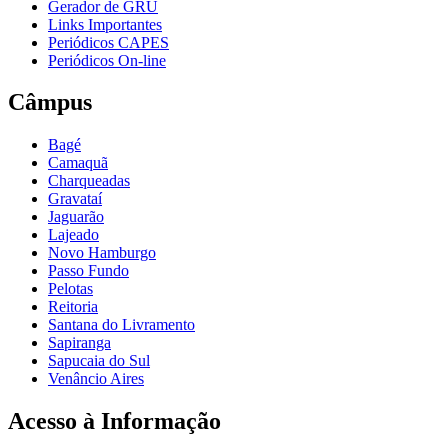
Gerador de GRU
Links Importantes
Periódicos CAPES
Periódicos On-line
Câmpus
Bagé
Camaquã
Charqueadas
Gravataí
Jaguarão
Lajeado
Novo Hamburgo
Passo Fundo
Pelotas
Reitoria
Santana do Livramento
Sapiranga
Sapucaia do Sul
Venâncio Aires
Acesso à Informação