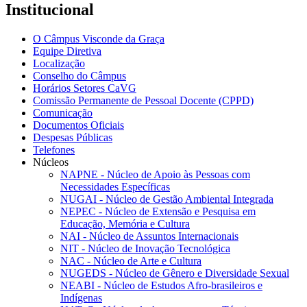
Institucional
O Câmpus Visconde da Graça
Equipe Diretiva
Localização
Conselho do Câmpus
Horários Setores CaVG
Comissão Permanente de Pessoal Docente (CPPD)
Comunicação
Documentos Oficiais
Despesas Públicas
Telefones
Núcleos
NAPNE - Núcleo de Apoio às Pessoas com
Necessidades Específicas
NUGAI - Núcleo de Gestão Ambiental Integrada
NEPEC - Núcleo de Extensão e Pesquisa em
Educação, Memória e Cultura
NAI - Núcleo de Assuntos Internacionais
NIT - Núcleo de Inovação Tecnológica
NAC - Núcleo de Arte e Cultura
NUGEDS - Núcleo de Gênero e Diversidade Sexual
NEABI - Núcleo de Estudos Afro-brasileiros e
Indígenas