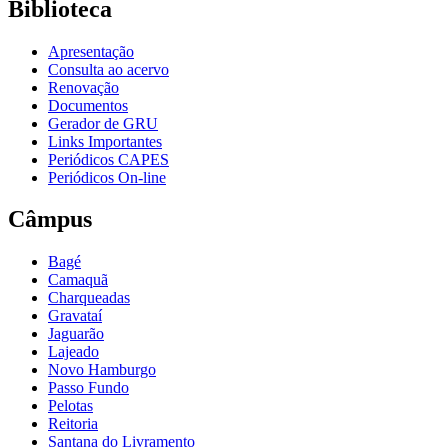
Biblioteca
Apresentação
Consulta ao acervo
Renovação
Documentos
Gerador de GRU
Links Importantes
Periódicos CAPES
Periódicos On-line
Câmpus
Bagé
Camaquã
Charqueadas
Gravataí
Jaguarão
Lajeado
Novo Hamburgo
Passo Fundo
Pelotas
Reitoria
Santana do Livramento