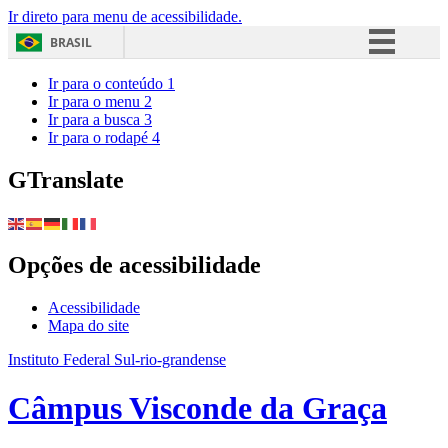
Ir direto para menu de acessibilidade.
BRASIL
Simplifique!
Ir para o conteúdo
1
Ir para o menu
2
Comunica BR
Ir para a busca
3
Ir para o rodapé
4
Participe
Acesso à informação
GTranslate
Legislação
Canais
Opções de acessibilidade
Acessibilidade
Mapa do site
Instituto Federal Sul-rio-grandense
Câmpus Visconde da Graça