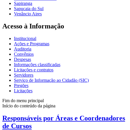
Sapiranga
Sapucaia do Sul
Venâncio Aires
Acesso à Informação
Institucional
Ações e Programas
Auditoria
Convênios
Despesas
Informações classificadas
Licitações e contratos
Servidores
Serviço de Informação ao Cidadão (SIC)
Pregões
Licitações
Fim do menu principal
Início do conteúdo da página
Responsáveis por Áreas e Coordenadores
de Cursos