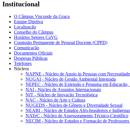
Institucional
O Câmpus Visconde da Graça
Equipe Diretiva
Localização
Conselho do Câmpus
Horários Setores CaVG
Comissão Permanente de Pessoal Docente (CPPD)
Comunicação
Documentos Oficiais
Despesas Públicas
Telefones
Núcleos
NAPNE - Núcleo de Apoio às Pessoas com Necessidades
NUGAI - Núcleo de Gestão Ambiental Integrada
NEPEC - Núcleo de Extensão e Pesquisa em Educação, 
NAI - Núcleo de Assuntos Internacionais
NIT - Núcleo de Inovação Tecnológica
NAC - Núcleo de Arte e Cultura
NUGEDS - Núcleo de Gênero e Diversidade Sexual
NEABI - Núcleo de Estudos Afro-brasileiros e Indígenas
NATeC - Núcleo de Assessoramento Técnico-Científico
NECIM - Núcleo de Estudos e Formação de Professores 