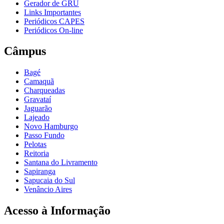
Gerador de GRU
Links Importantes
Periódicos CAPES
Periódicos On-line
Câmpus
Bagé
Camaquã
Charqueadas
Gravataí
Jaguarão
Lajeado
Novo Hamburgo
Passo Fundo
Pelotas
Reitoria
Santana do Livramento
Sapiranga
Sapucaia do Sul
Venâncio Aires
Acesso à Informação