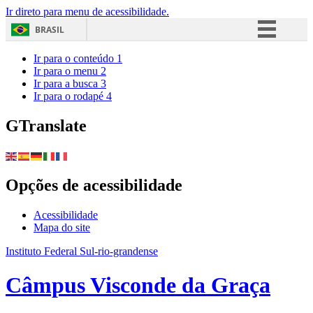
Ir direto para menu de acessibilidade.
BRASIL
Simplifique!
Ir para o conteúdo
1
Ir para o menu
2
Comunica BR
Ir para a busca
3
Ir para o rodapé
4
Participe
Acesso à informação
GTranslate
Legislação
Canais
Opções de acessibilidade
Acessibilidade
Mapa do site
Instituto Federal Sul-rio-grandense
Câmpus Visconde da Graça