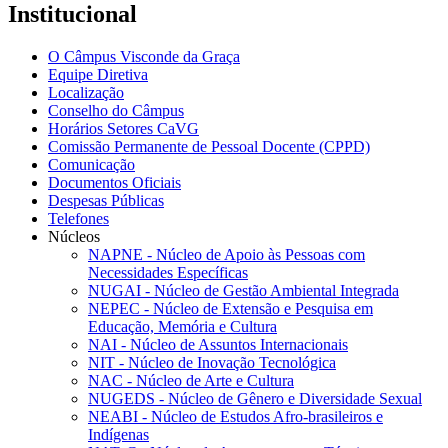
Institucional
O Câmpus Visconde da Graça
Equipe Diretiva
Localização
Conselho do Câmpus
Horários Setores CaVG
Comissão Permanente de Pessoal Docente (CPPD)
Comunicação
Documentos Oficiais
Despesas Públicas
Telefones
Núcleos
NAPNE - Núcleo de Apoio às Pessoas com
Necessidades Específicas
NUGAI - Núcleo de Gestão Ambiental Integrada
NEPEC - Núcleo de Extensão e Pesquisa em
Educação, Memória e Cultura
NAI - Núcleo de Assuntos Internacionais
NIT - Núcleo de Inovação Tecnológica
NAC - Núcleo de Arte e Cultura
NUGEDS - Núcleo de Gênero e Diversidade Sexual
NEABI - Núcleo de Estudos Afro-brasileiros e
Indígenas