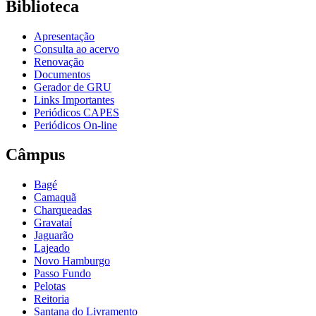
Biblioteca
Apresentação
Consulta ao acervo
Renovação
Documentos
Gerador de GRU
Links Importantes
Periódicos CAPES
Periódicos On-line
Câmpus
Bagé
Camaquã
Charqueadas
Gravataí
Jaguarão
Lajeado
Novo Hamburgo
Passo Fundo
Pelotas
Reitoria
Santana do Livramento