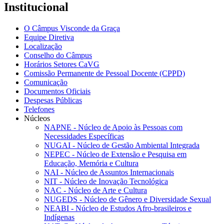
Institucional
O Câmpus Visconde da Graça
Equipe Diretiva
Localização
Conselho do Câmpus
Horários Setores CaVG
Comissão Permanente de Pessoal Docente (CPPD)
Comunicação
Documentos Oficiais
Despesas Públicas
Telefones
Núcleos
NAPNE - Núcleo de Apoio às Pessoas com
Necessidades Específicas
NUGAI - Núcleo de Gestão Ambiental Integrada
NEPEC - Núcleo de Extensão e Pesquisa em
Educação, Memória e Cultura
NAI - Núcleo de Assuntos Internacionais
NIT - Núcleo de Inovação Tecnológica
NAC - Núcleo de Arte e Cultura
NUGEDS - Núcleo de Gênero e Diversidade Sexual
NEABI - Núcleo de Estudos Afro-brasileiros e
Indígenas