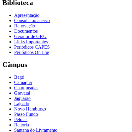
Biblioteca
Apresentação
Consulta ao acervo
Renovação
Documentos
Gerador de GRU
Links Importantes
Periódicos CAPES
Periódicos On-line
Câmpus
Bagé
Camaquã
Charqueadas
Gravataí
Jaguarão
Lajeado
Novo Hamburgo
Passo Fundo
Pelotas
Reitoria
Santana do Livramento