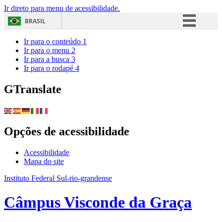
Ir direto para menu de acessibilidade.
BRASIL
Simplifique!
Ir para o conteúdo
1
Ir para o menu
2
Comunica BR
Ir para a busca
3
Ir para o rodapé
4
Participe
Acesso à informação
GTranslate
Legislação
Canais
Opções de acessibilidade
Acessibilidade
Mapa do site
Instituto Federal Sul-rio-grandense
Câmpus Visconde da Graça