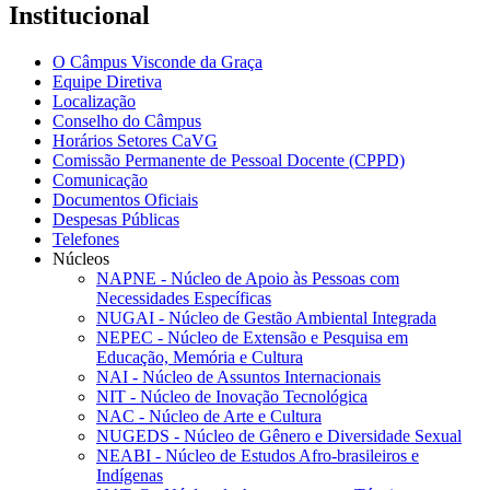
Institucional
O Câmpus Visconde da Graça
Equipe Diretiva
Localização
Conselho do Câmpus
Horários Setores CaVG
Comissão Permanente de Pessoal Docente (CPPD)
Comunicação
Documentos Oficiais
Despesas Públicas
Telefones
Núcleos
NAPNE - Núcleo de Apoio às Pessoas com
Necessidades Específicas
NUGAI - Núcleo de Gestão Ambiental Integrada
NEPEC - Núcleo de Extensão e Pesquisa em
Educação, Memória e Cultura
NAI - Núcleo de Assuntos Internacionais
NIT - Núcleo de Inovação Tecnológica
NAC - Núcleo de Arte e Cultura
NUGEDS - Núcleo de Gênero e Diversidade Sexual
NEABI - Núcleo de Estudos Afro-brasileiros e
Indígenas