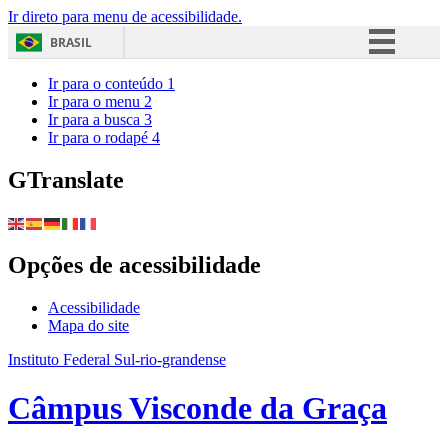
Ir direto para menu de acessibilidade.
BRASIL
Simplifique!
Ir para o conteúdo
1
Ir para o menu
2
Comunica BR
Ir para a busca
3
Ir para o rodapé
4
Participe
Acesso à informação
GTranslate
Legislação
Canais
Opções de acessibilidade
Acessibilidade
Mapa do site
Instituto Federal Sul-rio-grandense
Câmpus Visconde da Graça