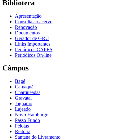
Biblioteca
Apresentação
Consulta ao acervo
Renovação
Documentos
Gerador de GRU
Links Importantes
Periódicos CAPES
Periódicos On-line
Câmpus
Bagé
Camaquã
Charqueadas
Gravataí
Jaguarão
Lajeado
Novo Hamburgo
Passo Fundo
Pelotas
Reitoria
Santana do Livramento