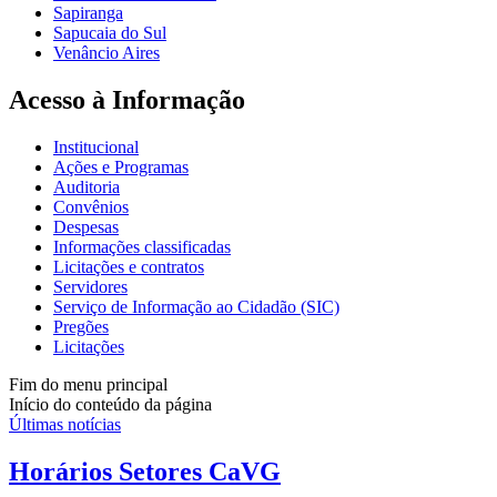
Sapiranga
Sapucaia do Sul
Venâncio Aires
Acesso à Informação
Institucional
Ações e Programas
Auditoria
Convênios
Despesas
Informações classificadas
Licitações e contratos
Servidores
Serviço de Informação ao Cidadão (SIC)
Pregões
Licitações
Fim do menu principal
Início do conteúdo da página
Últimas notícias
Horários Setores CaVG