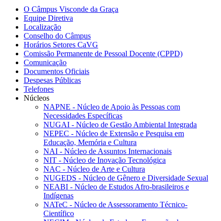
O Câmpus Visconde da Graça
Equipe Diretiva
Localização
Conselho do Câmpus
Horários Setores CaVG
Comissão Permanente de Pessoal Docente (CPPD)
Comunicação
Documentos Oficiais
Despesas Públicas
Telefones
Núcleos
NAPNE - Núcleo de Apoio às Pessoas com
Necessidades Específicas
NUGAI - Núcleo de Gestão Ambiental Integrada
NEPEC - Núcleo de Extensão e Pesquisa em
Educação, Memória e Cultura
NAI - Núcleo de Assuntos Internacionais
NIT - Núcleo de Inovação Tecnológica
NAC - Núcleo de Arte e Cultura
NUGEDS - Núcleo de Gênero e Diversidade Sexual
NEABI - Núcleo de Estudos Afro-brasileiros e
Indígenas
NATeC - Núcleo de Assessoramento Técnico-
Científico