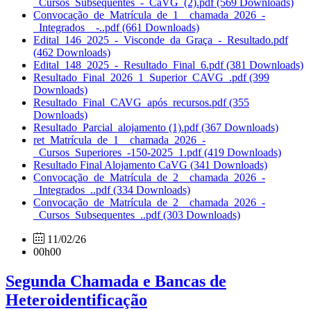
_Cursos_Subsequentes_-_CaVG_(2).pdf
(569 Downloads)
Convocação_de_Matrícula_de_1__chamada_2026_-
_Integrados__-..pdf
(661 Downloads)
Edital_146_2025_-_Visconde_da_Graça_-_Resultado.pdf
(462 Downloads)
Edital_148_2025_-_Resultado_Final_6.pdf
(381 Downloads)
Resultado_Final_2026_1_Superior_CAVG_.pdf
(399
Downloads)
Resultado_Final_CAVG_após_recursos.pdf
(355
Downloads)
Resultado_Parcial_alojamento (1).pdf
(367 Downloads)
ret_Matrícula_de_1__chamada_2026_-
_Cursos_Superiores_-150-2025_1.pdf
(419 Downloads)
Resultado Final Alojamento CaVG
(341 Downloads)
Convocação_de_Matrícula_de_2__chamada_2026_-
_Integrados_..pdf
(334 Downloads)
Convocação_de_Matrícula_de_2__chamada_2026_-
_Cursos_Subsequentes_..pdf
(303 Downloads)
11/02/26
00h00
Segunda Chamada e Bancas de
Heteroidentificação