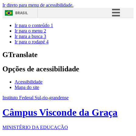
Ir direto para menu de acessibilidade.
BRASIL
Simplifique!
Ir para o conteúdo
1
Ir para o menu
2
Comunica BR
Ir para a busca
3
Ir para o rodapé
4
Participe
Acesso à informação
GTranslate
Legislação
Opções de acessibilidade
Canais
Acessibilidade
Mapa do site
Instituto Federal Sul-rio-grandense
Câmpus Visconde da Graça
MINISTÉRIO DA EDUCAÇÃO