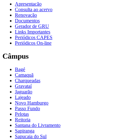
Apresentação
Consulta ao acervo
Renovação
Documentos
Gerador de GRU
Links Importantes
Periódicos CAPES
Periódicos On-line
Câmpus
Bagé
Camaquã
Charqueadas
Gravataí
Jaguarão
Lajeado
Novo Hamburgo
Passo Fundo
Pelotas
Reitoria
Santana do Livramento
Sapiranga
Sapucaia do Sul