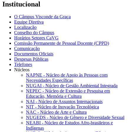
Institucional
O Câmpus Visconde da Graça
Equipe Diretiva
Localização
Conselho do Câmpus
Horários Setores CaVG
Comissão Permanente de Pessoal Docente (CPPD)
Comunicação
Documentos Oficiais
Despesas Públicas
Telefones
Núcleos
NAPNE - Núcleo de Apoio às Pessoas com
Necessidades Específicas
NUGAI - Núcleo de Gestão Ambiental Integrada
NEPEC - Núcleo de Extensão e Pesquisa em
Educação, Memória e Cultura
NAI - Núcleo de Assuntos Internacionais
NIT - Núcleo de Inovação Tecnológica
NAC - Núcleo de Arte e Cultura
NUGEDS - Núcleo de Gênero e Diversidade Sexual
NEABI - Núcleo de Estudos Afro-brasileiros e
Indígenas