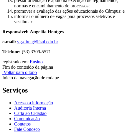
prestar orientação e apoio na execução de regulamentos,
normas e encaminhamento de processos;
promover a avaliação das ações educacionais do Câmpus; e
informar o número de vagas para processos seletivos e
vestibular.
Responsável: Angelita Hentges
e-mail:
vg-diren@ifsul.edu.br
Telefone:
(53) 3309-5571
registrado em:
Ensino
Fim do conteúdo da página
Voltar para o topo
Início da navegação de rodapé
Serviços
Acesso à informação
Auditoria Interna
Carta ao Cidadão
Comunicação
Contatos
Fale Conosco