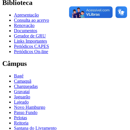
Biblioteca
Apresentação
Consulta ao acervo
Renovação
Documentos
Gerador de GRU
Links Importantes
Periódicos CAPES
Periódicos On-line
Câmpus
Bagé
Camaquã
Charqueadas
Gravataí
Jaguarão
Lajeado
Novo Hamburgo
Passo Fundo
Pelotas
Reitoria
Santana do Livramento