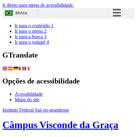
Ir direto para menu de acessibilidade.
BRASIL
Simplifique!
Ir para o conteúdo
1
Ir para o menu
2
Comunica BR
Ir para a busca
3
Ir para o rodapé
4
Participe
Acesso à informação
GTranslate
Legislação
Canais
Opções de acessibilidade
Acessibilidade
Mapa do site
Instituto Federal Sul-rio-grandense
Câmpus Visconde da Graça