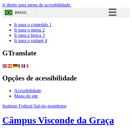
Ir direto para menu de acessibilidade.
BRASIL
Simplifique!
Ir para o conteúdo
1
Ir para o menu
2
Comunica BR
Ir para a busca
3
Ir para o rodapé
4
Participe
Acesso à informação
GTranslate
Legislação
Canais
Opções de acessibilidade
Acessibilidade
Mapa do site
Instituto Federal Sul-rio-grandense
Câmpus Visconde da Graça