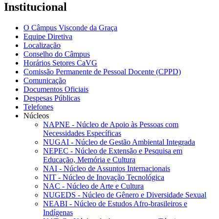
Institucional
O Câmpus Visconde da Graça
Equipe Diretiva
Localização
Conselho do Câmpus
Horários Setores CaVG
Comissão Permanente de Pessoal Docente (CPPD)
Comunicação
Documentos Oficiais
Despesas Públicas
Telefones
Núcleos
NAPNE - Núcleo de Apoio às Pessoas com
Necessidades Específicas
NUGAI - Núcleo de Gestão Ambiental Integrada
NEPEC - Núcleo de Extensão e Pesquisa em
Educação, Memória e Cultura
NAI - Núcleo de Assuntos Internacionais
NIT - Núcleo de Inovação Tecnológica
NAC - Núcleo de Arte e Cultura
NUGEDS - Núcleo de Gênero e Diversidade Sexual
NEABI - Núcleo de Estudos Afro-brasileiros e
Indígenas