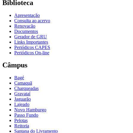
Biblioteca
Apresentação
Consulta ao acervo
Renovação
Documentos
Gerador de GRU
Links Importantes
Periódicos CAPES
Periódicos On-line
Câmpus
Bagé
Camaquã
Charqueadas
Gravataí
Jaguarão
Lajeado
Novo Hamburgo
Passo Fundo
Pelotas
Reitoria
Santana do Livramento