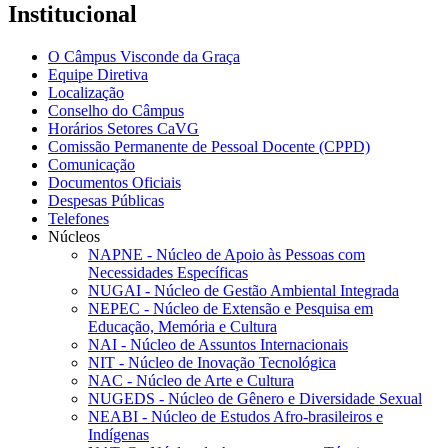
Institucional
O Câmpus Visconde da Graça
Equipe Diretiva
Localização
Conselho do Câmpus
Horários Setores CaVG
Comissão Permanente de Pessoal Docente (CPPD)
Comunicação
Documentos Oficiais
Despesas Públicas
Telefones
Núcleos
NAPNE - Núcleo de Apoio às Pessoas com
Necessidades Específicas
NUGAI - Núcleo de Gestão Ambiental Integrada
NEPEC - Núcleo de Extensão e Pesquisa em
Educação, Memória e Cultura
NAI - Núcleo de Assuntos Internacionais
NIT - Núcleo de Inovação Tecnológica
NAC - Núcleo de Arte e Cultura
NUGEDS - Núcleo de Gênero e Diversidade Sexual
NEABI - Núcleo de Estudos Afro-brasileiros e
Indígenas