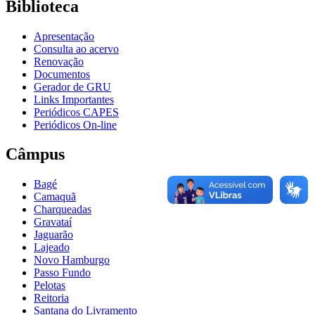
Biblioteca
Apresentação
Consulta ao acervo
Renovação
Documentos
Gerador de GRU
Links Importantes
Periódicos CAPES
Periódicos On-line
Câmpus
Bagé
Camaquã
Charqueadas
Gravataí
Jaguarão
Lajeado
Novo Hamburgo
Passo Fundo
Pelotas
Reitoria
Santana do Livramento