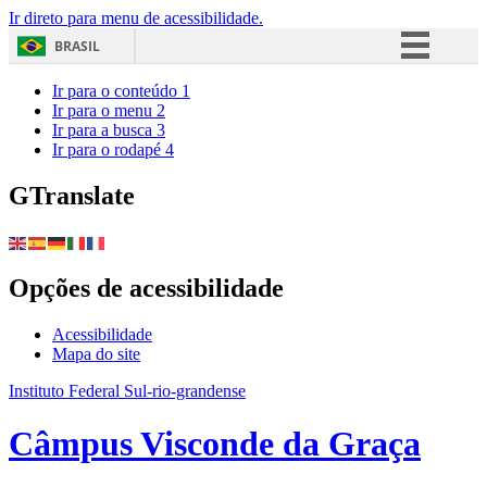
Ir direto para menu de acessibilidade.
BRASIL
Simplifique!
Ir para o conteúdo
1
Ir para o menu
2
Comunica BR
Ir para a busca
3
Ir para o rodapé
4
Participe
Acesso à informação
GTranslate
Legislação
Canais
Opções de acessibilidade
Acessibilidade
Mapa do site
Instituto Federal Sul-rio-grandense
Câmpus Visconde da Graça