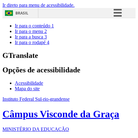
Ir direto para menu de acessibilidade.
BRASIL
Simplifique!
Ir para o conteúdo
1
Ir para o menu
2
Comunica BR
Ir para a busca
3
Ir para o rodapé
4
Participe
Acesso à informação
GTranslate
Legislação
Opções de acessibilidade
Canais
Acessibilidade
Mapa do site
Instituto Federal Sul-rio-grandense
Câmpus Visconde da Graça
MINISTÉRIO DA EDUCAÇÃO