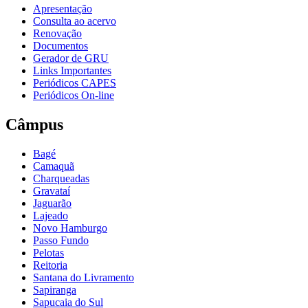
Apresentação
Consulta ao acervo
Renovação
Documentos
Gerador de GRU
Links Importantes
Periódicos CAPES
Periódicos On-line
Câmpus
Bagé
Camaquã
Charqueadas
Gravataí
Jaguarão
Lajeado
Novo Hamburgo
Passo Fundo
Pelotas
Reitoria
Santana do Livramento
Sapiranga
Sapucaia do Sul