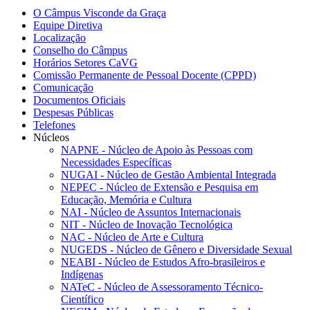
O Câmpus Visconde da Graça
Equipe Diretiva
Localização
Conselho do Câmpus
Horários Setores CaVG
Comissão Permanente de Pessoal Docente (CPPD)
Comunicação
Documentos Oficiais
Despesas Públicas
Telefones
Núcleos
NAPNE - Núcleo de Apoio às Pessoas com
Necessidades Específicas
NUGAI - Núcleo de Gestão Ambiental Integrada
NEPEC - Núcleo de Extensão e Pesquisa em
Educação, Memória e Cultura
NAI - Núcleo de Assuntos Internacionais
NIT - Núcleo de Inovação Tecnológica
NAC - Núcleo de Arte e Cultura
NUGEDS - Núcleo de Gênero e Diversidade Sexual
NEABI - Núcleo de Estudos Afro-brasileiros e
Indígenas
NATeC - Núcleo de Assessoramento Técnico-
Científico