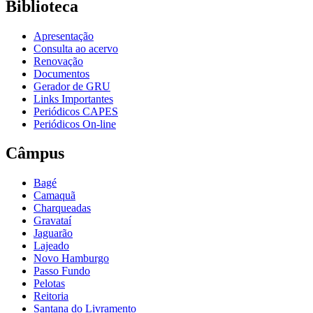
Biblioteca
Apresentação
Consulta ao acervo
Renovação
Documentos
Gerador de GRU
Links Importantes
Periódicos CAPES
Periódicos On-line
Câmpus
Bagé
Camaquã
Charqueadas
Gravataí
Jaguarão
Lajeado
Novo Hamburgo
Passo Fundo
Pelotas
Reitoria
Santana do Livramento