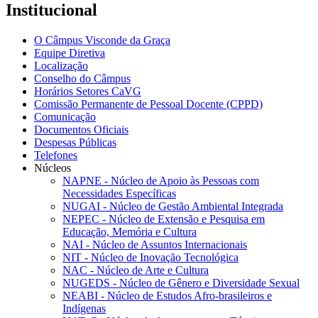
Institucional
O Câmpus Visconde da Graça
Equipe Diretiva
Localização
Conselho do Câmpus
Horários Setores CaVG
Comissão Permanente de Pessoal Docente (CPPD)
Comunicação
Documentos Oficiais
Despesas Públicas
Telefones
Núcleos
NAPNE - Núcleo de Apoio às Pessoas com
Necessidades Específicas
NUGAI - Núcleo de Gestão Ambiental Integrada
NEPEC - Núcleo de Extensão e Pesquisa em
Educação, Memória e Cultura
NAI - Núcleo de Assuntos Internacionais
NIT - Núcleo de Inovação Tecnológica
NAC - Núcleo de Arte e Cultura
NUGEDS - Núcleo de Gênero e Diversidade Sexual
NEABI - Núcleo de Estudos Afro-brasileiros e
Indígenas