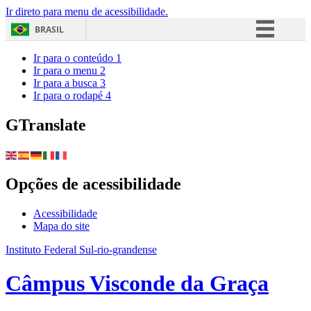
Ir direto para menu de acessibilidade.
BRASIL
Simplifique!
Ir para o conteúdo
1
Ir para o menu
2
Comunica BR
Ir para a busca
3
Ir para o rodapé
4
Participe
Acesso à informação
GTranslate
Legislação
Canais
Opções de acessibilidade
Acessibilidade
Mapa do site
Instituto Federal Sul-rio-grandense
Câmpus Visconde da Graça