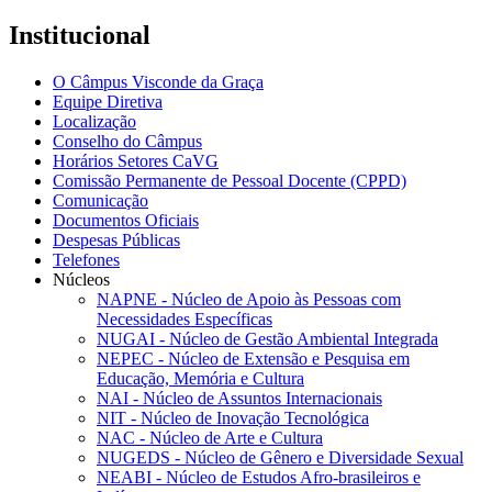
Institucional
O Câmpus Visconde da Graça
Equipe Diretiva
Localização
Conselho do Câmpus
Horários Setores CaVG
Comissão Permanente de Pessoal Docente (CPPD)
Comunicação
Documentos Oficiais
Despesas Públicas
Telefones
Núcleos
NAPNE - Núcleo de Apoio às Pessoas com
Necessidades Específicas
NUGAI - Núcleo de Gestão Ambiental Integrada
NEPEC - Núcleo de Extensão e Pesquisa em
Educação, Memória e Cultura
NAI - Núcleo de Assuntos Internacionais
NIT - Núcleo de Inovação Tecnológica
NAC - Núcleo de Arte e Cultura
NUGEDS - Núcleo de Gênero e Diversidade Sexual
NEABI - Núcleo de Estudos Afro-brasileiros e