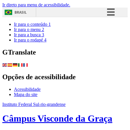
Ir direto para menu de acessibilidade.
BRASIL
Simplifique!
Ir para o conteúdo
1
Ir para o menu
2
Comunica BR
Ir para a busca
3
Ir para o rodapé
4
Participe
Acesso à informação
GTranslate
Legislação
Canais
Opções de acessibilidade
Acessibilidade
Mapa do site
Instituto Federal Sul-rio-grandense
Câmpus Visconde da Graça