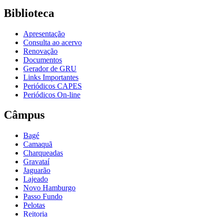
Biblioteca
Apresentação
Consulta ao acervo
Renovação
Documentos
Gerador de GRU
Links Importantes
Periódicos CAPES
Periódicos On-line
Câmpus
Bagé
Camaquã
Charqueadas
Gravataí
Jaguarão
Lajeado
Novo Hamburgo
Passo Fundo
Pelotas
Reitoria