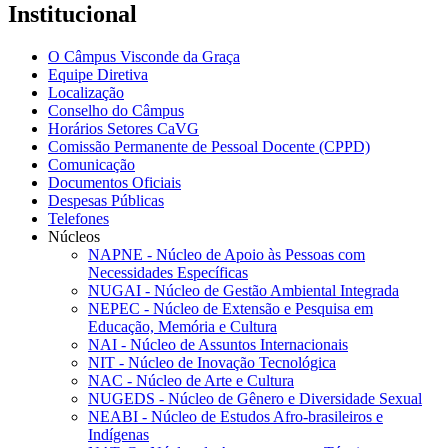
Institucional
O Câmpus Visconde da Graça
Equipe Diretiva
Localização
Conselho do Câmpus
Horários Setores CaVG
Comissão Permanente de Pessoal Docente (CPPD)
Comunicação
Documentos Oficiais
Despesas Públicas
Telefones
Núcleos
NAPNE - Núcleo de Apoio às Pessoas com
Necessidades Específicas
NUGAI - Núcleo de Gestão Ambiental Integrada
NEPEC - Núcleo de Extensão e Pesquisa em
Educação, Memória e Cultura
NAI - Núcleo de Assuntos Internacionais
NIT - Núcleo de Inovação Tecnológica
NAC - Núcleo de Arte e Cultura
NUGEDS - Núcleo de Gênero e Diversidade Sexual
NEABI - Núcleo de Estudos Afro-brasileiros e
Indígenas