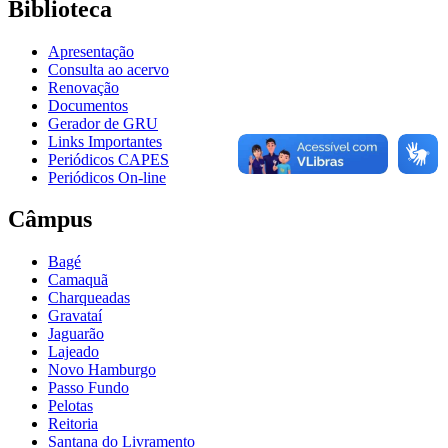
Biblioteca
Apresentação
Consulta ao acervo
Renovação
Documentos
Gerador de GRU
Links Importantes
Periódicos CAPES
Periódicos On-line
Câmpus
Bagé
Camaquã
Charqueadas
Gravataí
Jaguarão
Lajeado
Novo Hamburgo
Passo Fundo
Pelotas
Reitoria
Santana do Livramento