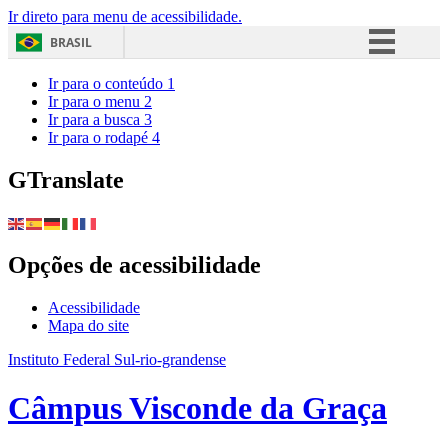
Ir direto para menu de acessibilidade.
BRASIL
Simplifique!
Ir para o conteúdo
1
Ir para o menu
2
Comunica BR
Ir para a busca
3
Ir para o rodapé
4
Participe
Acesso à informação
GTranslate
Legislação
Canais
Opções de acessibilidade
Acessibilidade
Mapa do site
Instituto Federal Sul-rio-grandense
Câmpus Visconde da Graça