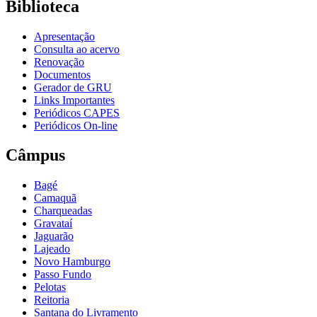
Biblioteca
Apresentação
Consulta ao acervo
Renovação
Documentos
Gerador de GRU
Links Importantes
Periódicos CAPES
Periódicos On-line
Câmpus
Bagé
Camaquã
Charqueadas
Gravataí
Jaguarão
Lajeado
Novo Hamburgo
Passo Fundo
Pelotas
Reitoria
Santana do Livramento