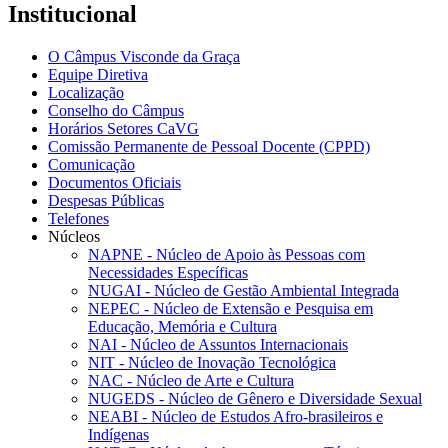
Institucional
O Câmpus Visconde da Graça
Equipe Diretiva
Localização
Conselho do Câmpus
Horários Setores CaVG
Comissão Permanente de Pessoal Docente (CPPD)
Comunicação
Documentos Oficiais
Despesas Públicas
Telefones
Núcleos
NAPNE - Núcleo de Apoio às Pessoas com
Necessidades Específicas
NUGAI - Núcleo de Gestão Ambiental Integrada
NEPEC - Núcleo de Extensão e Pesquisa em
Educação, Memória e Cultura
NAI - Núcleo de Assuntos Internacionais
NIT - Núcleo de Inovação Tecnológica
NAC - Núcleo de Arte e Cultura
NUGEDS - Núcleo de Gênero e Diversidade Sexual
NEABI - Núcleo de Estudos Afro-brasileiros e
Indígenas