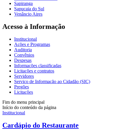
Sapiranga
Sapucaia do Sul
Venâncio Aires
Acesso à Informação
Institucional
Ações e Programas
Auditoria
Convênios
Despesas
Informações classificadas
Licitações e contratos
Servidores
Serviço de Informação ao Cidadão (SIC)
Pregões
Licitações
Fim do menu principal
Início do conteúdo da página
Institucional
Cardápio do Restaurante