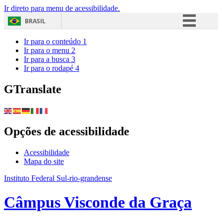
Ir direto para menu de acessibilidade.
BRASIL
Simplifique!
Ir para o conteúdo
1
Ir para o menu
2
Comunica BR
Ir para a busca
3
Ir para o rodapé
4
Participe
Acesso à informação
GTranslate
Legislação
Canais
Opções de acessibilidade
Acessibilidade
Mapa do site
Instituto Federal Sul-rio-grandense
Câmpus Visconde da Graça