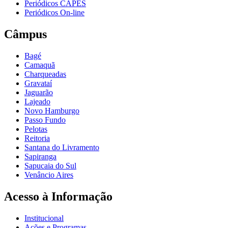
Periódicos CAPES
Periódicos On-line
Câmpus
Bagé
Camaquã
Charqueadas
Gravataí
Jaguarão
Lajeado
Novo Hamburgo
Passo Fundo
Pelotas
Reitoria
Santana do Livramento
Sapiranga
Sapucaia do Sul
Venâncio Aires
Acesso à Informação
Institucional
Ações e Programas