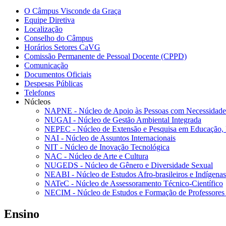
O Câmpus Visconde da Graça
Equipe Diretiva
Localização
Conselho do Câmpus
Horários Setores CaVG
Comissão Permanente de Pessoal Docente (CPPD)
Comunicação
Documentos Oficiais
Despesas Públicas
Telefones
Núcleos
NAPNE - Núcleo de Apoio às Pessoas com Necessidades
NUGAI - Núcleo de Gestão Ambiental Integrada
NEPEC - Núcleo de Extensão e Pesquisa em Educação, 
NAI - Núcleo de Assuntos Internacionais
NIT - Núcleo de Inovação Tecnológica
NAC - Núcleo de Arte e Cultura
NUGEDS - Núcleo de Gênero e Diversidade Sexual
NEABI - Núcleo de Estudos Afro-brasileiros e Indígenas
NATeC - Núcleo de Assessoramento Técnico-Científico
NECIM - Núcleo de Estudos e Formação de Professores 
Ensino