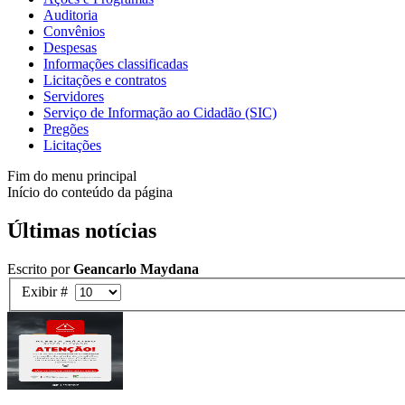
Auditoria
Convênios
Despesas
Informações classificadas
Licitações e contratos
Servidores
Serviço de Informação ao Cidadão (SIC)
Pregões
Licitações
Fim do menu principal
Início do conteúdo da página
Últimas notícias
Escrito por
Geancarlo Maydana
Exibir #