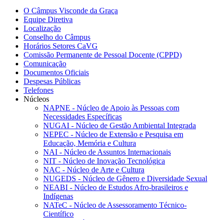
O Câmpus Visconde da Graça
Equipe Diretiva
Localização
Conselho do Câmpus
Horários Setores CaVG
Comissão Permanente de Pessoal Docente (CPPD)
Comunicação
Documentos Oficiais
Despesas Públicas
Telefones
Núcleos
NAPNE - Núcleo de Apoio às Pessoas com
Necessidades Específicas
NUGAI - Núcleo de Gestão Ambiental Integrada
NEPEC - Núcleo de Extensão e Pesquisa em
Educação, Memória e Cultura
NAI - Núcleo de Assuntos Internacionais
NIT - Núcleo de Inovação Tecnológica
NAC - Núcleo de Arte e Cultura
NUGEDS - Núcleo de Gênero e Diversidade Sexual
NEABI - Núcleo de Estudos Afro-brasileiros e
Indígenas
NATeC - Núcleo de Assessoramento Técnico-
Científico