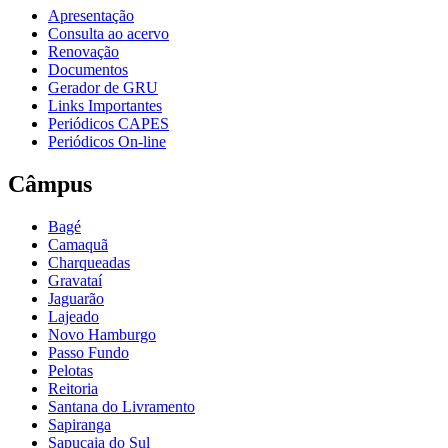
Apresentação
Consulta ao acervo
Renovação
Documentos
Gerador de GRU
Links Importantes
Periódicos CAPES
Periódicos On-line
Câmpus
Bagé
Camaquã
Charqueadas
Gravataí
Jaguarão
Lajeado
Novo Hamburgo
Passo Fundo
Pelotas
Reitoria
Santana do Livramento
Sapiranga
Sapucaia do Sul