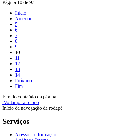
Página 10 de 97
Início
Anterior
5
6
7
8
9
10
11
12
13
14
Próximo
Fim
Fim do conteúdo da página
Voltar para o topo
Início da navegação de rodapé
Serviços
Acesso à informação