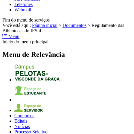
Telefones
Webmail
Fim do menu de serviços
Você está aqui:
Página inicial
>
Documentos
>
Regulamento das
Bibliotecas do IFSul
Menu
Início do menu principal
Menu de Relevância
Concursos
Editais
Notícias
Processo Seletivo