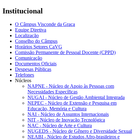
Institucional
O Câmpus Visconde da Graça
Equipe Diretiva
Localização
Conselho do Câmpus
Horários Setores CaVG
Comissão Permanente de Pessoal Docente (CPPD)
Comunicação
Documentos Oficiais
Despesas Públicas
Telefones
Núcleos
NAPNE - Núcleo de Apoio às Pessoas com
Necessidades Específicas
NUGAI - Núcleo de Gestão Ambiental Integrada
NEPEC - Núcleo de Extensão e Pesquisa em
Educação, Memória e Cultura
NAI - Núcleo de Assuntos Internacionais
NIT - Núcleo de Inovação Tecnológica
NAC - Núcleo de Arte e Cultura
NUGEDS - Núcleo de Gênero e Diversidade Sexual
NEABI - Núcleo de Estudos Afro-brasileiros e