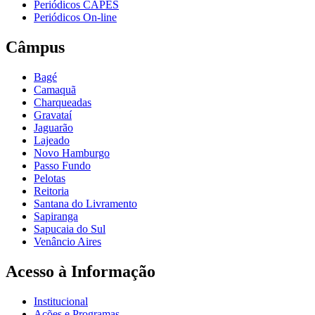
Periódicos CAPES
Periódicos On-line
Câmpus
Bagé
Camaquã
Charqueadas
Gravataí
Jaguarão
Lajeado
Novo Hamburgo
Passo Fundo
Pelotas
Reitoria
Santana do Livramento
Sapiranga
Sapucaia do Sul
Venâncio Aires
Acesso à Informação
Institucional
Ações e Programas