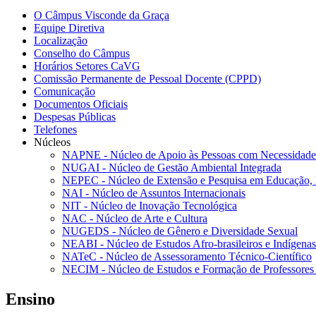
O Câmpus Visconde da Graça
Equipe Diretiva
Localização
Conselho do Câmpus
Horários Setores CaVG
Comissão Permanente de Pessoal Docente (CPPD)
Comunicação
Documentos Oficiais
Despesas Públicas
Telefones
Núcleos
NAPNE - Núcleo de Apoio às Pessoas com Necessidades
NUGAI - Núcleo de Gestão Ambiental Integrada
NEPEC - Núcleo de Extensão e Pesquisa em Educação, 
NAI - Núcleo de Assuntos Internacionais
NIT - Núcleo de Inovação Tecnológica
NAC - Núcleo de Arte e Cultura
NUGEDS - Núcleo de Gênero e Diversidade Sexual
NEABI - Núcleo de Estudos Afro-brasileiros e Indígenas
NATeC - Núcleo de Assessoramento Técnico-Científico
NECIM - Núcleo de Estudos e Formação de Professores 
Ensino