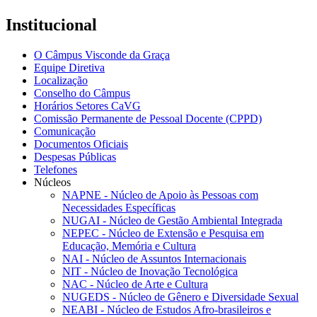
Institucional
O Câmpus Visconde da Graça
Equipe Diretiva
Localização
Conselho do Câmpus
Horários Setores CaVG
Comissão Permanente de Pessoal Docente (CPPD)
Comunicação
Documentos Oficiais
Despesas Públicas
Telefones
Núcleos
NAPNE - Núcleo de Apoio às Pessoas com
Necessidades Específicas
NUGAI - Núcleo de Gestão Ambiental Integrada
NEPEC - Núcleo de Extensão e Pesquisa em
Educação, Memória e Cultura
NAI - Núcleo de Assuntos Internacionais
NIT - Núcleo de Inovação Tecnológica
NAC - Núcleo de Arte e Cultura
NUGEDS - Núcleo de Gênero e Diversidade Sexual
NEABI - Núcleo de Estudos Afro-brasileiros e