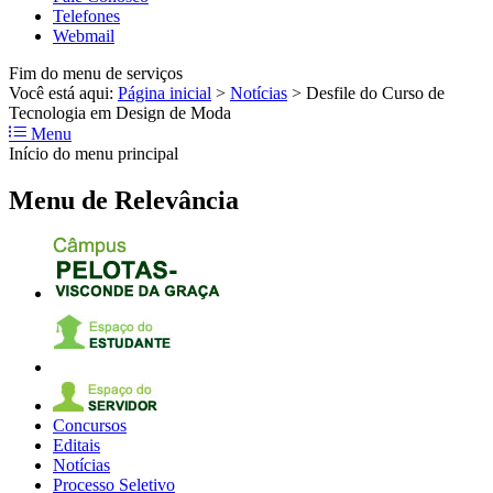
Telefones
Webmail
Fim do menu de serviços
Você está aqui:
Página inicial
>
Notícias
>
Desfile do Curso de
Tecnologia em Design de Moda
Menu
Início do menu principal
Menu de Relevância
Concursos
Editais
Notícias
Processo Seletivo