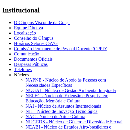
Institucional
O Câmpus Visconde da Graça
Equipe Diretiva
Localização
Conselho do Câmpus
Horários Setores CaVG
Comissão Permanente de Pessoal Docente (CPPD)
Comunicação
Documentos Oficiais
Despesas Públicas
Telefones
Núcleos
NAPNE - Núcleo de Apoio às Pessoas com
Necessidades Específicas
NUGAI - Núcleo de Gestão Ambiental Integrada
NEPEC - Núcleo de Extensão e Pesquisa em
Educação, Memória e Cultura
NAI - Núcleo de Assuntos Internacionais
NIT - Núcleo de Inovação Tecnológica
NAC - Núcleo de Arte e Cultura
NUGEDS - Núcleo de Gênero e Diversidade Sexual
NEABI - Núcleo de Estudos Afro-brasileiros e