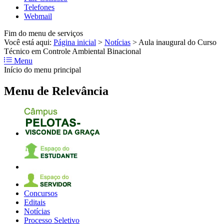
Telefones
Webmail
Fim do menu de serviços
Você está aqui:
Página inicial
>
Notícias
>
Aula inaugural do Curso
Técnico em Controle Ambiental Binacional
Menu
Início do menu principal
Menu de Relevância
Concursos
Editais
Notícias
Processo Seletivo