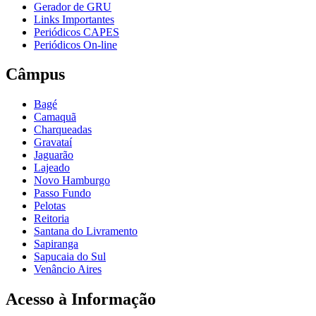
Gerador de GRU
Links Importantes
Periódicos CAPES
Periódicos On-line
Câmpus
Bagé
Camaquã
Charqueadas
Gravataí
Jaguarão
Lajeado
Novo Hamburgo
Passo Fundo
Pelotas
Reitoria
Santana do Livramento
Sapiranga
Sapucaia do Sul
Venâncio Aires
Acesso à Informação