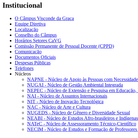
Institucional
O Câmpus Visconde da Graça
Equipe Diretiva
Localização
Conselho do Câmpus
Horários Setores CaVG
Comissão Permanente de Pessoal Docente (CPPD)
Comunicação
Documentos Oficiais
Despesas Públicas
Telefones
Núcleos
NAPNE - Núcleo de Apoio às Pessoas com Necessidades
NUGAI - Núcleo de Gestão Ambiental Integrada
NEPEC - Núcleo de Extensão e Pesquisa em Educação, 
NAI - Núcleo de Assuntos Internacionais
NIT - Núcleo de Inovação Tecnológica
NAC - Núcleo de Arte e Cultura
NUGEDS - Núcleo de Gênero e Diversidade Sexual
NEABI - Núcleo de Estudos Afro-brasileiros e Indígenas
NATeC - Núcleo de Assessoramento Técnico-Científico
NECIM - Núcleo de Estudos e Formação de Professores 