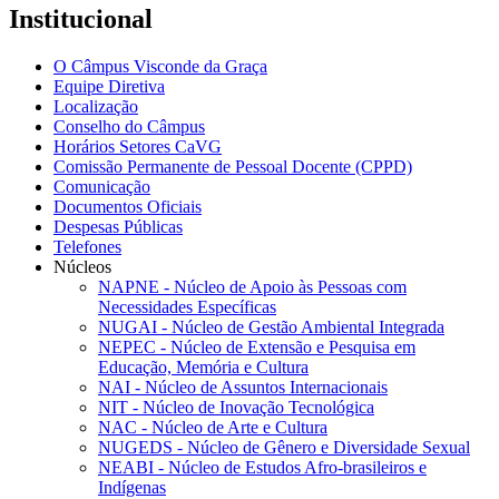
Institucional
O Câmpus Visconde da Graça
Equipe Diretiva
Localização
Conselho do Câmpus
Horários Setores CaVG
Comissão Permanente de Pessoal Docente (CPPD)
Comunicação
Documentos Oficiais
Despesas Públicas
Telefones
Núcleos
NAPNE - Núcleo de Apoio às Pessoas com
Necessidades Específicas
NUGAI - Núcleo de Gestão Ambiental Integrada
NEPEC - Núcleo de Extensão e Pesquisa em
Educação, Memória e Cultura
NAI - Núcleo de Assuntos Internacionais
NIT - Núcleo de Inovação Tecnológica
NAC - Núcleo de Arte e Cultura
NUGEDS - Núcleo de Gênero e Diversidade Sexual
NEABI - Núcleo de Estudos Afro-brasileiros e
Indígenas