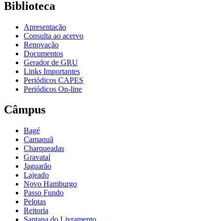
Biblioteca
Apresentação
Consulta ao acervo
Renovação
Documentos
Gerador de GRU
Links Importantes
Periódicos CAPES
Periódicos On-line
Câmpus
Bagé
Camaquã
Charqueadas
Gravataí
Jaguarão
Lajeado
Novo Hamburgo
Passo Fundo
Pelotas
Reitoria
Santana do Livramento