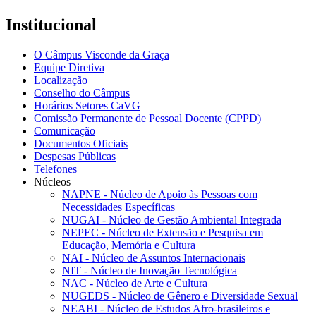
Institucional
O Câmpus Visconde da Graça
Equipe Diretiva
Localização
Conselho do Câmpus
Horários Setores CaVG
Comissão Permanente de Pessoal Docente (CPPD)
Comunicação
Documentos Oficiais
Despesas Públicas
Telefones
Núcleos
NAPNE - Núcleo de Apoio às Pessoas com
Necessidades Específicas
NUGAI - Núcleo de Gestão Ambiental Integrada
NEPEC - Núcleo de Extensão e Pesquisa em
Educação, Memória e Cultura
NAI - Núcleo de Assuntos Internacionais
NIT - Núcleo de Inovação Tecnológica
NAC - Núcleo de Arte e Cultura
NUGEDS - Núcleo de Gênero e Diversidade Sexual
NEABI - Núcleo de Estudos Afro-brasileiros e