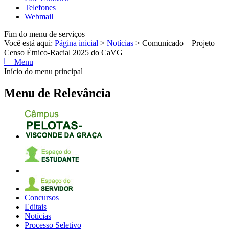
Telefones
Webmail
Fim do menu de serviços
Você está aqui:
Página inicial
>
Notícias
>
Comunicado – Projeto
Censo Étnico-Racial 2025 do CaVG
Menu
Início do menu principal
Menu de Relevância
Concursos
Editais
Notícias
Processo Seletivo