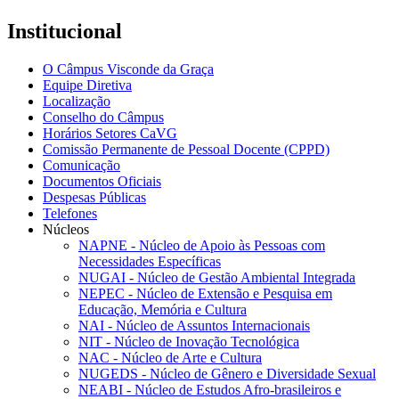
Institucional
O Câmpus Visconde da Graça
Equipe Diretiva
Localização
Conselho do Câmpus
Horários Setores CaVG
Comissão Permanente de Pessoal Docente (CPPD)
Comunicação
Documentos Oficiais
Despesas Públicas
Telefones
Núcleos
NAPNE - Núcleo de Apoio às Pessoas com
Necessidades Específicas
NUGAI - Núcleo de Gestão Ambiental Integrada
NEPEC - Núcleo de Extensão e Pesquisa em
Educação, Memória e Cultura
NAI - Núcleo de Assuntos Internacionais
NIT - Núcleo de Inovação Tecnológica
NAC - Núcleo de Arte e Cultura
NUGEDS - Núcleo de Gênero e Diversidade Sexual
NEABI - Núcleo de Estudos Afro-brasileiros e