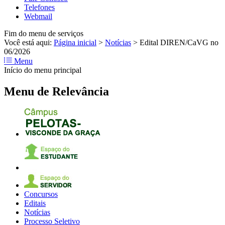
Telefones
Webmail
Fim do menu de serviços
Você está aqui:
Página inicial
>
Notícias
>
Edital DIREN/CaVG no
06/2026
Menu
Início do menu principal
Menu de Relevância
Concursos
Editais
Notícias
Processo Seletivo