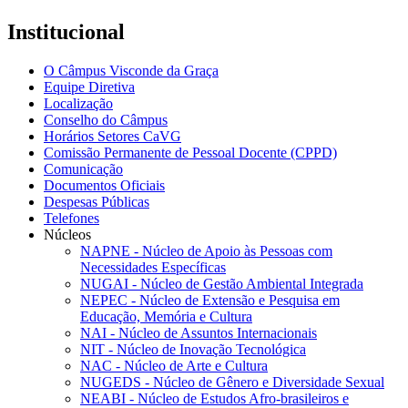
Institucional
O Câmpus Visconde da Graça
Equipe Diretiva
Localização
Conselho do Câmpus
Horários Setores CaVG
Comissão Permanente de Pessoal Docente (CPPD)
Comunicação
Documentos Oficiais
Despesas Públicas
Telefones
Núcleos
NAPNE - Núcleo de Apoio às Pessoas com
Necessidades Específicas
NUGAI - Núcleo de Gestão Ambiental Integrada
NEPEC - Núcleo de Extensão e Pesquisa em
Educação, Memória e Cultura
NAI - Núcleo de Assuntos Internacionais
NIT - Núcleo de Inovação Tecnológica
NAC - Núcleo de Arte e Cultura
NUGEDS - Núcleo de Gênero e Diversidade Sexual
NEABI - Núcleo de Estudos Afro-brasileiros e