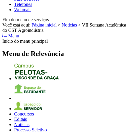
Telefones
Webmail
Fim do menu de serviços
Você está aqui:
Página inicial
>
Notícias
>
VII Semana Acadêmica
do CST Agroindústria
Menu
Início do menu principal
Menu de Relevância
Concursos
Editais
Notícias
Processo Seletivo