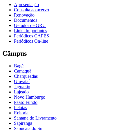
Apresentação
Consulta ao acervo
Renovação
Documentos
Gerador de GRU
Links Importantes
Periódicos CAPES
Periódicos On-line
Câmpus
Bagé
Camaquã
Charqueadas
Gravataí
Jaguarão
Lajeado
Novo Hamburgo
Passo Fundo
Pelotas
Reitoria
Santana do Livramento
Sapiranga
Sapucaia do Sul