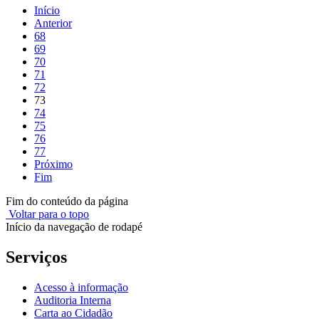
Início
Anterior
68
69
70
71
72
73
74
75
76
77
Próximo
Fim
Fim do conteúdo da página
Voltar para o topo
Início da navegação de rodapé
Serviços
Acesso à informação
Auditoria Interna
Carta ao Cidadão