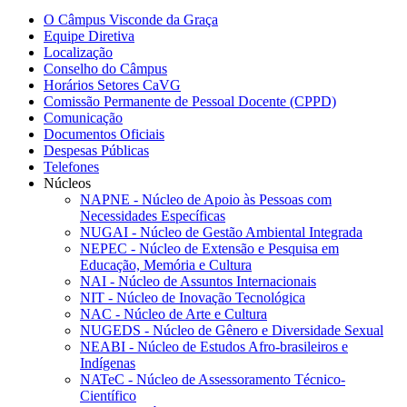
O Câmpus Visconde da Graça
Equipe Diretiva
Localização
Conselho do Câmpus
Horários Setores CaVG
Comissão Permanente de Pessoal Docente (CPPD)
Comunicação
Documentos Oficiais
Despesas Públicas
Telefones
Núcleos
NAPNE - Núcleo de Apoio às Pessoas com
Necessidades Específicas
NUGAI - Núcleo de Gestão Ambiental Integrada
NEPEC - Núcleo de Extensão e Pesquisa em
Educação, Memória e Cultura
NAI - Núcleo de Assuntos Internacionais
NIT - Núcleo de Inovação Tecnológica
NAC - Núcleo de Arte e Cultura
NUGEDS - Núcleo de Gênero e Diversidade Sexual
NEABI - Núcleo de Estudos Afro-brasileiros e
Indígenas
NATeC - Núcleo de Assessoramento Técnico-
Científico