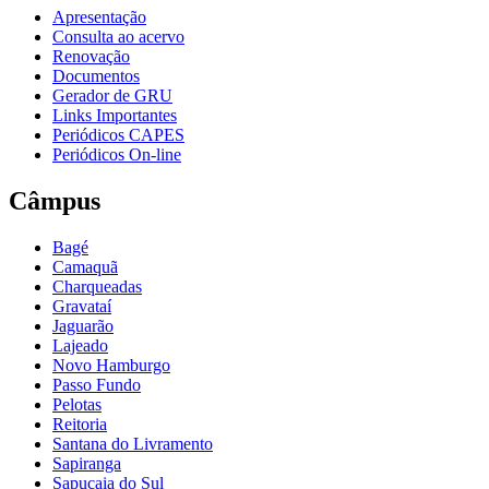
Apresentação
Consulta ao acervo
Renovação
Documentos
Gerador de GRU
Links Importantes
Periódicos CAPES
Periódicos On-line
Câmpus
Bagé
Camaquã
Charqueadas
Gravataí
Jaguarão
Lajeado
Novo Hamburgo
Passo Fundo
Pelotas
Reitoria
Santana do Livramento
Sapiranga
Sapucaia do Sul