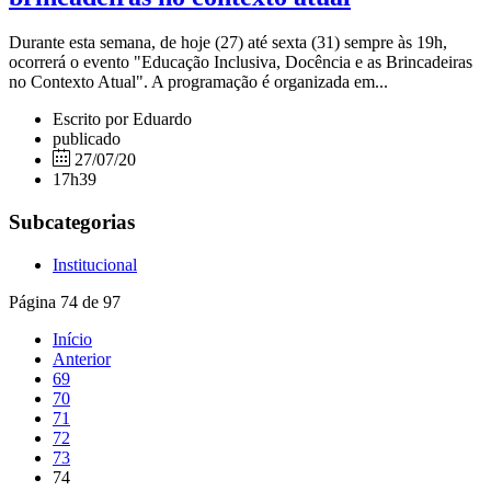
Durante esta semana, de hoje (27) até sexta (31) sempre às 19h,
ocorrerá o evento "Educação Inclusiva, Docência e as Brincadeiras
no Contexto Atual". A programação é organizada em...
Escrito por Eduardo
publicado
27/07/20
17h39
Subcategorias
Institucional
Página 74 de 97
Início
Anterior
69
70
71
72
73
74