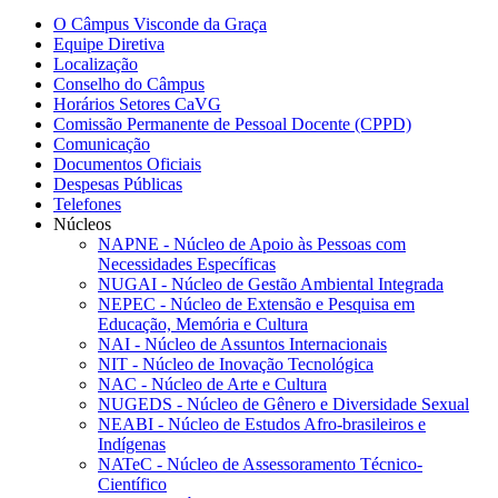
O Câmpus Visconde da Graça
Equipe Diretiva
Localização
Conselho do Câmpus
Horários Setores CaVG
Comissão Permanente de Pessoal Docente (CPPD)
Comunicação
Documentos Oficiais
Despesas Públicas
Telefones
Núcleos
NAPNE - Núcleo de Apoio às Pessoas com
Necessidades Específicas
NUGAI - Núcleo de Gestão Ambiental Integrada
NEPEC - Núcleo de Extensão e Pesquisa em
Educação, Memória e Cultura
NAI - Núcleo de Assuntos Internacionais
NIT - Núcleo de Inovação Tecnológica
NAC - Núcleo de Arte e Cultura
NUGEDS - Núcleo de Gênero e Diversidade Sexual
NEABI - Núcleo de Estudos Afro-brasileiros e
Indígenas
NATeC - Núcleo de Assessoramento Técnico-
Científico