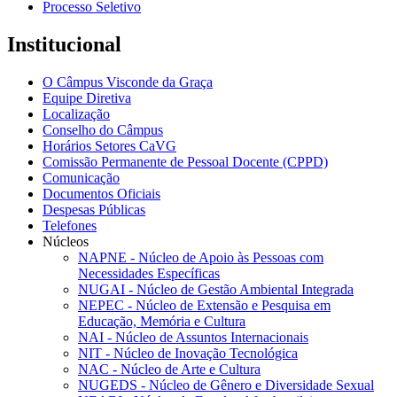
Processo Seletivo
Institucional
O Câmpus Visconde da Graça
Equipe Diretiva
Localização
Conselho do Câmpus
Horários Setores CaVG
Comissão Permanente de Pessoal Docente (CPPD)
Comunicação
Documentos Oficiais
Despesas Públicas
Telefones
Núcleos
NAPNE - Núcleo de Apoio às Pessoas com
Necessidades Específicas
NUGAI - Núcleo de Gestão Ambiental Integrada
NEPEC - Núcleo de Extensão e Pesquisa em
Educação, Memória e Cultura
NAI - Núcleo de Assuntos Internacionais
NIT - Núcleo de Inovação Tecnológica
NAC - Núcleo de Arte e Cultura
NUGEDS - Núcleo de Gênero e Diversidade Sexual