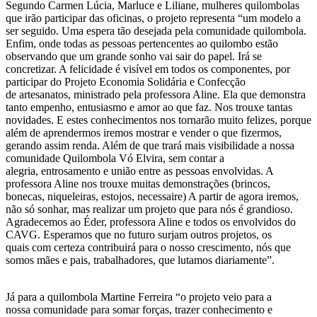
Segundo Carmen Lúcia, Marluce e Liliane, mulheres quilombolas
que irão participar das oficinas, o projeto representa “um modelo a
ser seguido. Uma espera tão desejada pela comunidade quilombola.
Enfim, onde todas as pessoas pertencentes ao quilombo estão
observando que um grande sonho vai sair do papel. Irá se
concretizar. A felicidade é visível em todos os componentes, por
participar do Projeto Economia Solidária e Confecção
de artesanatos, ministrado pela professora Aline. Ela que demonstra
tanto empenho, entusiasmo e amor ao que faz. Nos trouxe tantas
novidades. E estes conhecimentos nos tornarão muito felizes, porque
além de aprendermos iremos mostrar e vender o que fizermos,
gerando assim renda. Além de que trará mais visibilidade a nossa
comunidade Quilombola Vó Elvira, sem contar a
alegria, entrosamento e união entre as pessoas envolvidas. A
professora Aline nos trouxe muitas demonstrações (brincos,
bonecas, niqueleiras, estojos, necessaire) A partir de agora iremos,
não só sonhar, mas realizar um projeto que para nós é grandioso.
Agradecemos ao Éder, professora Aline e todos os envolvidos do
CAVG. Esperamos que no futuro surjam outros projetos, os
quais com certeza contribuirá para o nosso crescimento, nós que
somos mães e pais, trabalhadores, que lutamos diariamente”.
Já para a quilombola Martine Ferreira “o projeto veio para a
nossa comunidade para somar forças, trazer conhecimento e