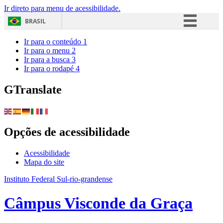
Ir direto para menu de acessibilidade.
BRASIL
Simplifique!
Ir para o conteúdo
1
Ir para o menu
2
Comunica BR
Ir para a busca
3
Ir para o rodapé
4
Participe
Acesso à informação
GTranslate
Legislação
Canais
Opções de acessibilidade
Acessibilidade
Mapa do site
Instituto Federal Sul-rio-grandense
Câmpus Visconde da Graça