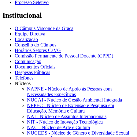
Processo Seletivo
Institucional
O Câmpus Visconde da Graça
Equipe Diretiva
Localização
Conselho do Câmpus
Horários Setores CaVG
Comissão Permanente de Pessoal Docente (CPPD)
Comunicação
Documentos Oficiais
Despesas Públicas
Telefones
Núcleos
NAPNE - Núcleo de Apoio às Pessoas com
Necessidades Específicas
NUGAI - Núcleo de Gestão Ambiental Integrada
NEPEC - Núcleo de Extensão e Pesquisa em
Educação, Memória e Cultura
NAI - Núcleo de Assuntos Internacionais
NIT - Núcleo de Inovação Tecnológica
NAC - Núcleo de Arte e Cultura
NUGEDS - Núcleo de Gênero e Diversidade Sexual