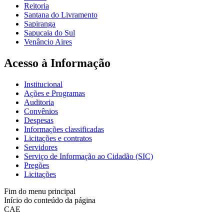
Reitoria
Santana do Livramento
Sapiranga
Sapucaia do Sul
Venâncio Aires
Acesso à Informação
Institucional
Ações e Programas
Auditoria
Convênios
Despesas
Informações classificadas
Licitações e contratos
Servidores
Serviço de Informação ao Cidadão (SIC)
Pregões
Licitações
Fim do menu principal
Início do conteúdo da página
CAE