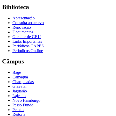
Biblioteca
Apresentação
Consulta ao acervo
Renovação
Documentos
Gerador de GRU
Links Importantes
Periódicos CAPES
Periódicos On-line
Câmpus
Bagé
Camaquã
Charqueadas
Gravataí
Jaguarão
Lajeado
Novo Hamburgo
Passo Fundo
Pelotas
Reitoria