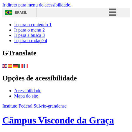
Ir direto para menu de acessibilidade.
BRASIL
Simplifique!
Ir para o conteúdo
1
Ir para o menu
2
Comunica BR
Ir para a busca
3
Ir para o rodapé
4
Participe
Acesso à informação
GTranslate
Legislação
Canais
Opções de acessibilidade
Acessibilidade
Mapa do site
Instituto Federal Sul-rio-grandense
Câmpus Visconde da Graça