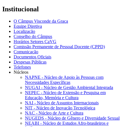
Institucional
O Câmpus Visconde da Graça
Equipe Diretiva
Localização
Conselho do Câmpus
Horários Setores CaVG
Comissão Permanente de Pessoal Docente (CPPD)
Comunicação
Documentos Oficiais
Despesas Públicas
Telefones
Núcleos
NAPNE - Núcleo de Apoio às Pessoas com
Necessidades Específicas
NUGAI - Núcleo de Gestão Ambiental Integrada
NEPEC - Núcleo de Extensão e Pesquisa em
Educação, Memória e Cultura
NAI - Núcleo de Assuntos Internacionais
NIT - Núcleo de Inovação Tecnológica
NAC - Núcleo de Arte e Cultura
NUGEDS - Núcleo de Gênero e Diversidade Sexual
NEABI - Núcleo de Estudos Afro-brasileiros e