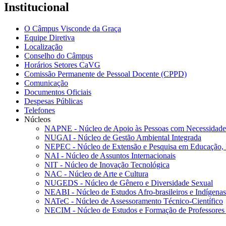
Institucional
O Câmpus Visconde da Graça
Equipe Diretiva
Localização
Conselho do Câmpus
Horários Setores CaVG
Comissão Permanente de Pessoal Docente (CPPD)
Comunicação
Documentos Oficiais
Despesas Públicas
Telefones
Núcleos
NAPNE - Núcleo de Apoio às Pessoas com Necessidades
NUGAI - Núcleo de Gestão Ambiental Integrada
NEPEC - Núcleo de Extensão e Pesquisa em Educação, 
NAI - Núcleo de Assuntos Internacionais
NIT - Núcleo de Inovação Tecnológica
NAC - Núcleo de Arte e Cultura
NUGEDS - Núcleo de Gênero e Diversidade Sexual
NEABI - Núcleo de Estudos Afro-brasileiros e Indígenas
NATeC - Núcleo de Assessoramento Técnico-Científico
NECIM - Núcleo de Estudos e Formação de Professores 