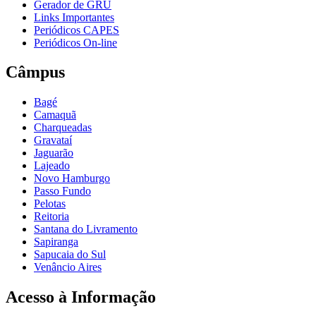
Gerador de GRU
Links Importantes
Periódicos CAPES
Periódicos On-line
Câmpus
Bagé
Camaquã
Charqueadas
Gravataí
Jaguarão
Lajeado
Novo Hamburgo
Passo Fundo
Pelotas
Reitoria
Santana do Livramento
Sapiranga
Sapucaia do Sul
Venâncio Aires
Acesso à Informação