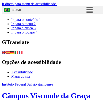
Ir direto para menu de acessibilidade.
BRASIL
Simplifique!
Ir para o conteúdo
1
Ir para o menu
2
Comunica BR
Ir para a busca
3
Ir para o rodapé
4
Participe
Acesso à informação
GTranslate
Legislação
Canais
Opções de acessibilidade
Acessibilidade
Mapa do site
Instituto Federal Sul-rio-grandense
Câmpus Visconde da Graça