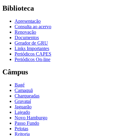
Biblioteca
Apresentação
Consulta ao acervo
Renovação
Documentos
Gerador de GRU
Links Importantes
Periódicos CAPES
Periódicos On-line
Câmpus
Bagé
Camaquã
Charqueadas
Gravataí
Jaguarão
Lajeado
Novo Hamburgo
Passo Fundo
Pelotas
Reitoria