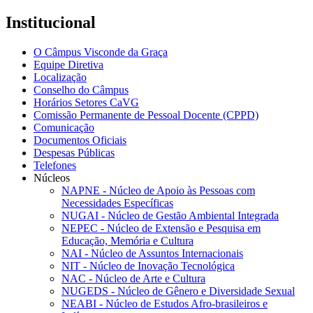
Institucional
O Câmpus Visconde da Graça
Equipe Diretiva
Localização
Conselho do Câmpus
Horários Setores CaVG
Comissão Permanente de Pessoal Docente (CPPD)
Comunicação
Documentos Oficiais
Despesas Públicas
Telefones
Núcleos
NAPNE - Núcleo de Apoio às Pessoas com
Necessidades Específicas
NUGAI - Núcleo de Gestão Ambiental Integrada
NEPEC - Núcleo de Extensão e Pesquisa em
Educação, Memória e Cultura
NAI - Núcleo de Assuntos Internacionais
NIT - Núcleo de Inovação Tecnológica
NAC - Núcleo de Arte e Cultura
NUGEDS - Núcleo de Gênero e Diversidade Sexual
NEABI - Núcleo de Estudos Afro-brasileiros e