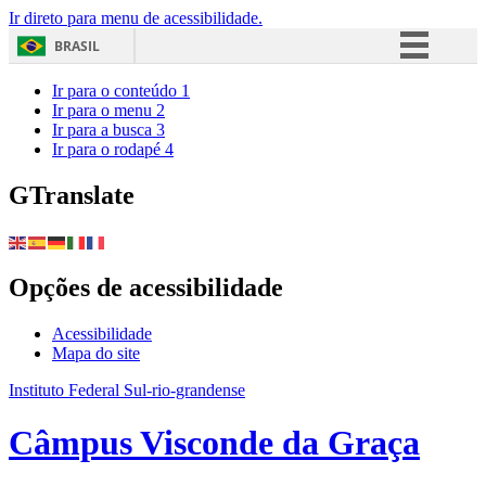
Ir direto para menu de acessibilidade.
BRASIL
Simplifique!
Ir para o conteúdo
1
Ir para o menu
2
Comunica BR
Ir para a busca
3
Ir para o rodapé
4
Participe
Acesso à informação
GTranslate
Legislação
Canais
Opções de acessibilidade
Acessibilidade
Mapa do site
Instituto Federal Sul-rio-grandense
Câmpus Visconde da Graça