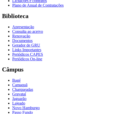
Licitações e contratos
Plano de Anual de Contratações
Biblioteca
Apresentação
Consulta ao acervo
Renovação
Documentos
Gerador de GRU
Links Importantes
Periódicos CAPES
Periódicos On-line
Câmpus
Bagé
Camaquã
Charqueadas
Gravataí
Jaguarão
Lajeado
Novo Hamburgo
Passo Fundo