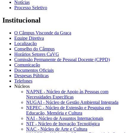
Notícias
Processo Seletivo
Institucional
O Câmpus Visconde da Graça
Equipe Diretiva
Localização
Conselho do Câmpus
Horários Setores CaVG
Comissão Permanente de Pessoal Docente (CPPD)
Comunicação
Documentos Oficiais
Despesas Públicas
Telefones
Núcleos
NAPNE - Núcleo de Apoio às Pessoas com
Necessidades Específicas
NUGAI - Núcleo de Gestão Ambiental Integrada
NEPEC - Núcleo de Extensão e Pesquisa em
Educação, Memória e Cultura
NAI - Núcleo de Assuntos Internacionais
NIT - Núcleo de Inovação Tecnológica
NAC - Núcleo de Arte e Cultura