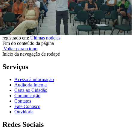
registrado em:
Últimas notícias
Fim do conteúdo da página
Voltar para o topo
Início da navegação de rodapé
Serviços
Acesso à informação
Auditoria Interna
Carta ao Cidadão
Comunicação
Contatos
Fale Conosco
Ouvidoria
Redes Sociais