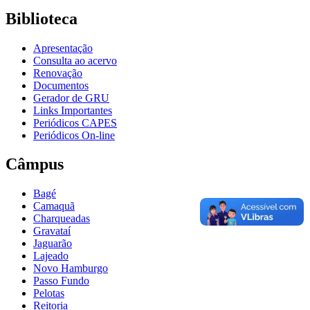
Biblioteca
Apresentação
Consulta ao acervo
Renovação
Documentos
Gerador de GRU
Links Importantes
Periódicos CAPES
Periódicos On-line
Câmpus
Bagé
Camaquã
Charqueadas
Gravataí
Jaguarão
Lajeado
Novo Hamburgo
Passo Fundo
Pelotas
Reitoria