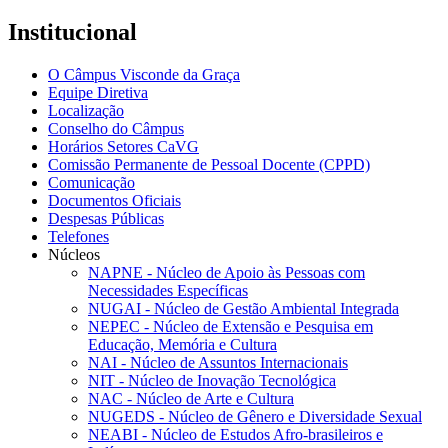
Institucional
O Câmpus Visconde da Graça
Equipe Diretiva
Localização
Conselho do Câmpus
Horários Setores CaVG
Comissão Permanente de Pessoal Docente (CPPD)
Comunicação
Documentos Oficiais
Despesas Públicas
Telefones
Núcleos
NAPNE - Núcleo de Apoio às Pessoas com
Necessidades Específicas
NUGAI - Núcleo de Gestão Ambiental Integrada
NEPEC - Núcleo de Extensão e Pesquisa em
Educação, Memória e Cultura
NAI - Núcleo de Assuntos Internacionais
NIT - Núcleo de Inovação Tecnológica
NAC - Núcleo de Arte e Cultura
NUGEDS - Núcleo de Gênero e Diversidade Sexual
NEABI - Núcleo de Estudos Afro-brasileiros e