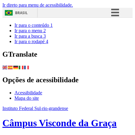
Ir direto para menu de acessibilidade.
BRASIL
Simplifique!
Ir para o conteúdo
1
Ir para o menu
2
Comunica BR
Ir para a busca
3
Ir para o rodapé
4
Participe
Acesso à informação
GTranslate
Legislação
Canais
Opções de acessibilidade
Acessibilidade
Mapa do site
Instituto Federal Sul-rio-grandense
Câmpus Visconde da Graça