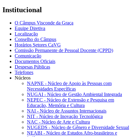
Institucional
O Câmpus Visconde da Graça
Equipe Diretiva
Localização
Conselho do Câmpus
Horários Setores CaVG
Comissão Permanente de Pessoal Docente (CPPD)
Comunicação
Documentos Oficiais
Despesas Públicas
Telefones
Núcleos
NAPNE - Núcleo de Apoio às Pessoas com
Necessidades Específicas
NUGAI - Núcleo de Gestão Ambiental Integrada
NEPEC - Núcleo de Extensão e Pesquisa em
Educação, Memória e Cultura
NAI - Núcleo de Assuntos Internacionais
NIT - Núcleo de Inovação Tecnológica
NAC - Núcleo de Arte e Cultura
NUGEDS - Núcleo de Gênero e Diversidade Sexual
NEABI - Núcleo de Estudos Afro-brasileiros e