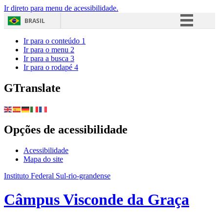
Ir direto para menu de acessibilidade.
BRASIL
Simplifique!
Ir para o conteúdo
1
Ir para o menu
2
Comunica BR
Ir para a busca
3
Ir para o rodapé
4
Participe
Acesso à informação
GTranslate
Legislação
Canais
Opções de acessibilidade
Acessibilidade
Mapa do site
Instituto Federal Sul-rio-grandense
Câmpus Visconde da Graça