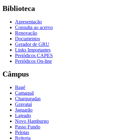
Biblioteca
Apresentação
Consulta ao acervo
Renovação
Documentos
Gerador de GRU
Links Importantes
Periódicos CAPES
Periódicos On-line
Câmpus
Bagé
Camaquã
Charqueadas
Gravataí
Jaguarão
Lajeado
Novo Hamburgo
Passo Fundo
Pelotas
Reitoria