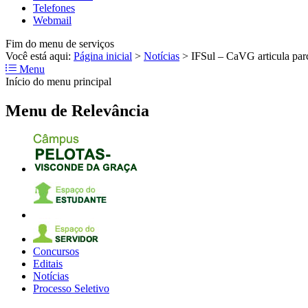
Telefones
Webmail
Fim do menu de serviços
Você está aqui:
Página inicial
>
Notícias
>
IFSul – CaVG articula parc
Menu
Início do menu principal
Menu de Relevância
Concursos
Editais
Notícias
Processo Seletivo