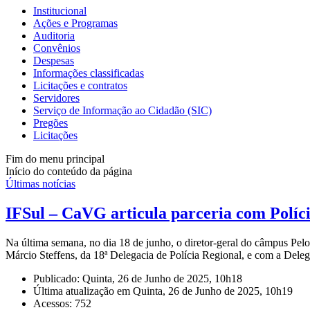
Institucional
Ações e Programas
Auditoria
Convênios
Despesas
Informações classificadas
Licitações e contratos
Servidores
Serviço de Informação ao Cidadão (SIC)
Pregões
Licitações
Fim do menu principal
Início do conteúdo da página
Últimas notícias
IFSul – CaVG articula parceria com Políci
Na última semana, no dia 18 de junho, o diretor-geral do câmpus Pel
Márcio Steffens, da 18ª Delegacia de Polícia Regional, e com a Dele
Publicado: Quinta, 26 de Junho de 2025, 10h18
Última atualização em Quinta, 26 de Junho de 2025, 10h19
Acessos: 752