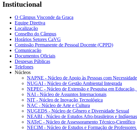
Institucional
O Câmpus Visconde da Graça
Equipe Diretiva
Localização
Conselho do Câmpus
Horários Setores CaVG
Comissão Permanente de Pessoal Docente (CPPD)
Comunicação
Documentos Oficiais
Despesas Públicas
Telefones
Núcleos
NAPNE - Núcleo de Apoio às Pessoas com Necessidades
NUGAI - Núcleo de Gestão Ambiental Integrada
NEPEC - Núcleo de Extensão e Pesquisa em Educação, 
NAI - Núcleo de Assuntos Internacionais
NIT - Núcleo de Inovação Tecnológica
NAC - Núcleo de Arte e Cultura
NUGEDS - Núcleo de Gênero e Diversidade Sexual
NEABI - Núcleo de Estudos Afro-brasileiros e Indígenas
NATeC - Núcleo de Assessoramento Técnico-Científico
NECIM - Núcleo de Estudos e Formação de Professores 