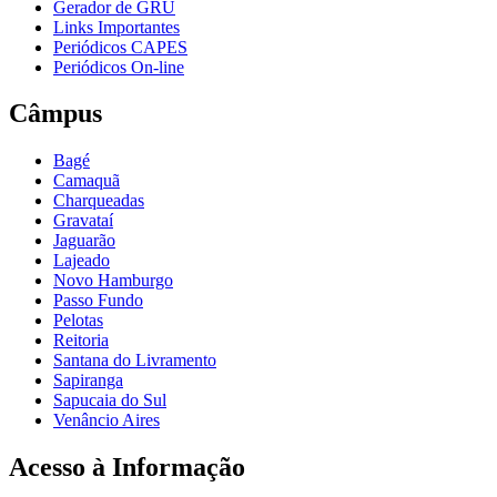
Gerador de GRU
Links Importantes
Periódicos CAPES
Periódicos On-line
Câmpus
Bagé
Camaquã
Charqueadas
Gravataí
Jaguarão
Lajeado
Novo Hamburgo
Passo Fundo
Pelotas
Reitoria
Santana do Livramento
Sapiranga
Sapucaia do Sul
Venâncio Aires
Acesso à Informação