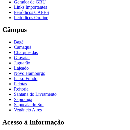
Gerador de GRU
Links Importantes
Periódicos CAPES
Periódicos On-line
Câmpus
Bagé
Camaquã
Charqueadas
Gravataí
Jaguarão
Lajeado
Novo Hamburgo
Passo Fundo
Pelotas
Reitoria
Santana do Livramento
Sapiranga
Sapucaia do Sul
Venâncio Aires
Acesso à Informação