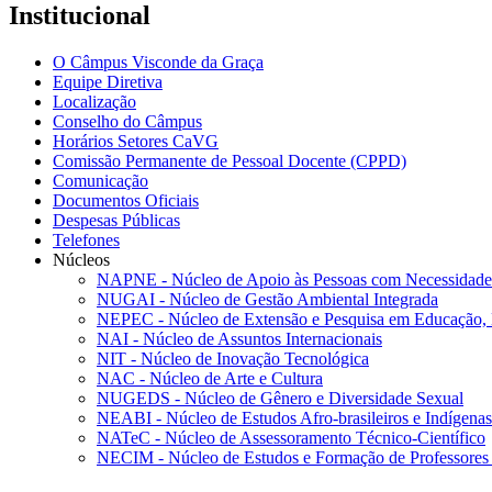
Institucional
O Câmpus Visconde da Graça
Equipe Diretiva
Localização
Conselho do Câmpus
Horários Setores CaVG
Comissão Permanente de Pessoal Docente (CPPD)
Comunicação
Documentos Oficiais
Despesas Públicas
Telefones
Núcleos
NAPNE - Núcleo de Apoio às Pessoas com Necessidades
NUGAI - Núcleo de Gestão Ambiental Integrada
NEPEC - Núcleo de Extensão e Pesquisa em Educação, 
NAI - Núcleo de Assuntos Internacionais
NIT - Núcleo de Inovação Tecnológica
NAC - Núcleo de Arte e Cultura
NUGEDS - Núcleo de Gênero e Diversidade Sexual
NEABI - Núcleo de Estudos Afro-brasileiros e Indígenas
NATeC - Núcleo de Assessoramento Técnico-Científico
NECIM - Núcleo de Estudos e Formação de Professores 