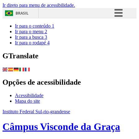
Ir direto para menu de acessibilidade.
BRASIL
Simplifique!
Ir para o conteúdo
1
Ir para o menu
2
Comunica BR
Ir para a busca
3
Ir para o rodapé
4
Participe
Acesso à informação
GTranslate
Legislação
Canais
Opções de acessibilidade
Acessibilidade
Mapa do site
Instituto Federal Sul-rio-grandense
Câmpus Visconde da Graça