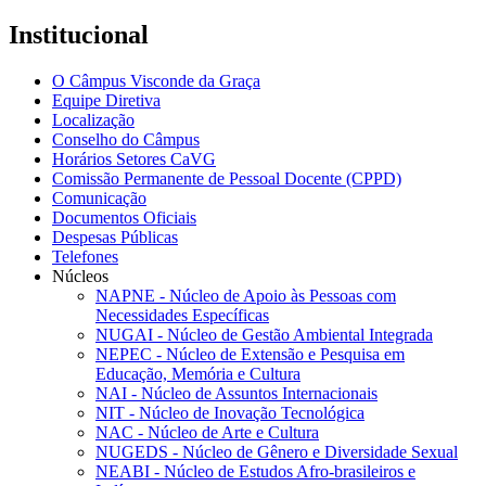
Institucional
O Câmpus Visconde da Graça
Equipe Diretiva
Localização
Conselho do Câmpus
Horários Setores CaVG
Comissão Permanente de Pessoal Docente (CPPD)
Comunicação
Documentos Oficiais
Despesas Públicas
Telefones
Núcleos
NAPNE - Núcleo de Apoio às Pessoas com
Necessidades Específicas
NUGAI - Núcleo de Gestão Ambiental Integrada
NEPEC - Núcleo de Extensão e Pesquisa em
Educação, Memória e Cultura
NAI - Núcleo de Assuntos Internacionais
NIT - Núcleo de Inovação Tecnológica
NAC - Núcleo de Arte e Cultura
NUGEDS - Núcleo de Gênero e Diversidade Sexual
NEABI - Núcleo de Estudos Afro-brasileiros e