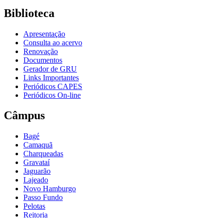
Biblioteca
Apresentação
Consulta ao acervo
Renovação
Documentos
Gerador de GRU
Links Importantes
Periódicos CAPES
Periódicos On-line
Câmpus
Bagé
Camaquã
Charqueadas
Gravataí
Jaguarão
Lajeado
Novo Hamburgo
Passo Fundo
Pelotas
Reitoria