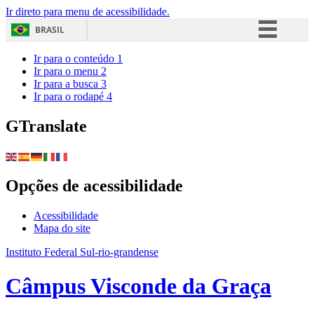
Ir direto para menu de acessibilidade.
BRASIL
Simplifique!
Ir para o conteúdo
1
Ir para o menu
2
Comunica BR
Ir para a busca
3
Ir para o rodapé
4
Participe
Acesso à informação
GTranslate
Legislação
Canais
Opções de acessibilidade
Acessibilidade
Mapa do site
Instituto Federal Sul-rio-grandense
Câmpus Visconde da Graça