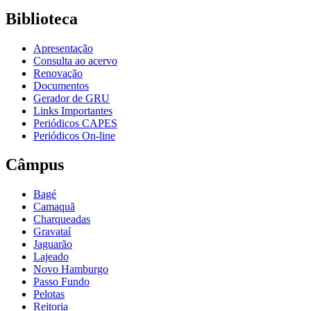
Biblioteca
Apresentação
Consulta ao acervo
Renovação
Documentos
Gerador de GRU
Links Importantes
Periódicos CAPES
Periódicos On-line
Câmpus
Bagé
Camaquã
Charqueadas
Gravataí
Jaguarão
Lajeado
Novo Hamburgo
Passo Fundo
Pelotas
Reitoria