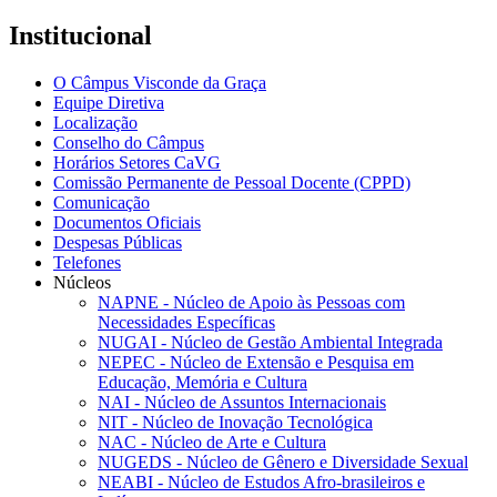
Institucional
O Câmpus Visconde da Graça
Equipe Diretiva
Localização
Conselho do Câmpus
Horários Setores CaVG
Comissão Permanente de Pessoal Docente (CPPD)
Comunicação
Documentos Oficiais
Despesas Públicas
Telefones
Núcleos
NAPNE - Núcleo de Apoio às Pessoas com
Necessidades Específicas
NUGAI - Núcleo de Gestão Ambiental Integrada
NEPEC - Núcleo de Extensão e Pesquisa em
Educação, Memória e Cultura
NAI - Núcleo de Assuntos Internacionais
NIT - Núcleo de Inovação Tecnológica
NAC - Núcleo de Arte e Cultura
NUGEDS - Núcleo de Gênero e Diversidade Sexual
NEABI - Núcleo de Estudos Afro-brasileiros e