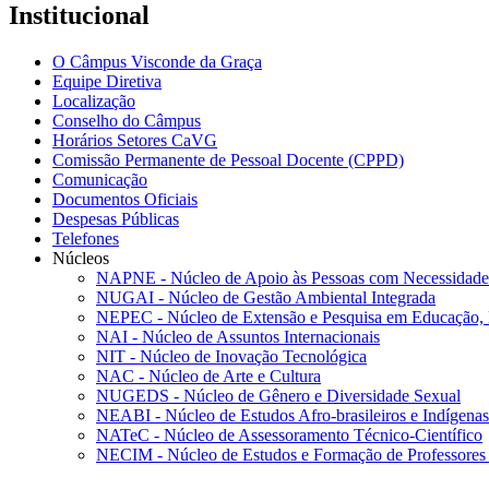
Institucional
O Câmpus Visconde da Graça
Equipe Diretiva
Localização
Conselho do Câmpus
Horários Setores CaVG
Comissão Permanente de Pessoal Docente (CPPD)
Comunicação
Documentos Oficiais
Despesas Públicas
Telefones
Núcleos
NAPNE - Núcleo de Apoio às Pessoas com Necessidades
NUGAI - Núcleo de Gestão Ambiental Integrada
NEPEC - Núcleo de Extensão e Pesquisa em Educação, 
NAI - Núcleo de Assuntos Internacionais
NIT - Núcleo de Inovação Tecnológica
NAC - Núcleo de Arte e Cultura
NUGEDS - Núcleo de Gênero e Diversidade Sexual
NEABI - Núcleo de Estudos Afro-brasileiros e Indígenas
NATeC - Núcleo de Assessoramento Técnico-Científico
NECIM - Núcleo de Estudos e Formação de Professores 