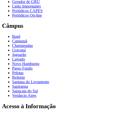
Gerador de GRU
Links Importantes
Periódicos CAPES
Periódicos On-line
Câmpus
Bagé
Camaquã
Charqueadas
Gravataí
Jaguarão
Lajeado
Novo Hamburgo
Passo Fundo
Pelotas
Reitoria
Santana do Livramento
Sapiranga
Sapucaia do Sul
Venâncio Aires
Acesso à Informação