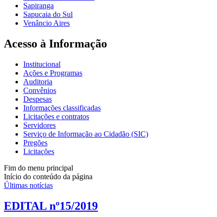
Sapiranga
Sapucaia do Sul
Venâncio Aires
Acesso à Informação
Institucional
Ações e Programas
Auditoria
Convênios
Despesas
Informações classificadas
Licitações e contratos
Servidores
Serviço de Informação ao Cidadão (SIC)
Pregões
Licitações
Fim do menu principal
Início do conteúdo da página
Últimas notícias
EDITAL nº15/2019