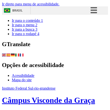
Ir direto para menu de acessibilidade.
BRASIL
Simplifique!
Ir para o conteúdo
1
Ir para o menu
2
Comunica BR
Ir para a busca
3
Ir para o rodapé
4
Participe
Acesso à informação
GTranslate
Legislação
Canais
Opções de acessibilidade
Acessibilidade
Mapa do site
Instituto Federal Sul-rio-grandense
Câmpus Visconde da Graça