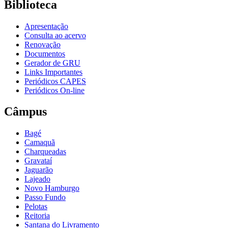
Biblioteca
Apresentação
Consulta ao acervo
Renovação
Documentos
Gerador de GRU
Links Importantes
Periódicos CAPES
Periódicos On-line
Câmpus
Bagé
Camaquã
Charqueadas
Gravataí
Jaguarão
Lajeado
Novo Hamburgo
Passo Fundo
Pelotas
Reitoria
Santana do Livramento