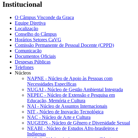
Institucional
O Câmpus Visconde da Graça
Equipe Diretiva
Localização
Conselho do Câmpus
Horários Setores CaVG
Comissão Permanente de Pessoal Docente (CPPD)
Comunicação
Documentos Oficiais
Despesas Públicas
Telefones
Núcleos
NAPNE - Núcleo de Apoio às Pessoas com
Necessidades Específicas
NUGAI - Núcleo de Gestão Ambiental Integrada
NEPEC - Núcleo de Extensão e Pesquisa em
Educação, Memória e Cultura
NAI - Núcleo de Assuntos Internacionais
NIT - Núcleo de Inovação Tecnológica
NAC - Núcleo de Arte e Cultura
NUGEDS - Núcleo de Gênero e Diversidade Sexual
NEABI - Núcleo de Estudos Afro-brasileiros e
Indígenas