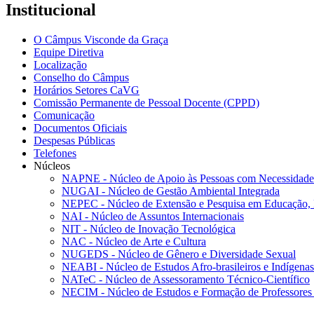
Institucional
O Câmpus Visconde da Graça
Equipe Diretiva
Localização
Conselho do Câmpus
Horários Setores CaVG
Comissão Permanente de Pessoal Docente (CPPD)
Comunicação
Documentos Oficiais
Despesas Públicas
Telefones
Núcleos
NAPNE - Núcleo de Apoio às Pessoas com Necessidades
NUGAI - Núcleo de Gestão Ambiental Integrada
NEPEC - Núcleo de Extensão e Pesquisa em Educação, 
NAI - Núcleo de Assuntos Internacionais
NIT - Núcleo de Inovação Tecnológica
NAC - Núcleo de Arte e Cultura
NUGEDS - Núcleo de Gênero e Diversidade Sexual
NEABI - Núcleo de Estudos Afro-brasileiros e Indígenas
NATeC - Núcleo de Assessoramento Técnico-Científico
NECIM - Núcleo de Estudos e Formação de Professores 