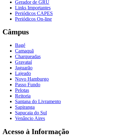
Gerador de GRU
Links Importantes
Periódicos CAPES
Periódicos On-line
Câmpus
Bagé
Camaquã
Charqueadas
Gravataí
Jaguarão
Lajeado
Novo Hamburgo
Passo Fundo
Pelotas
Reitoria
Santana do Livramento
Sapiranga
Sapucaia do Sul
Venâncio Aires
Acesso à Informação